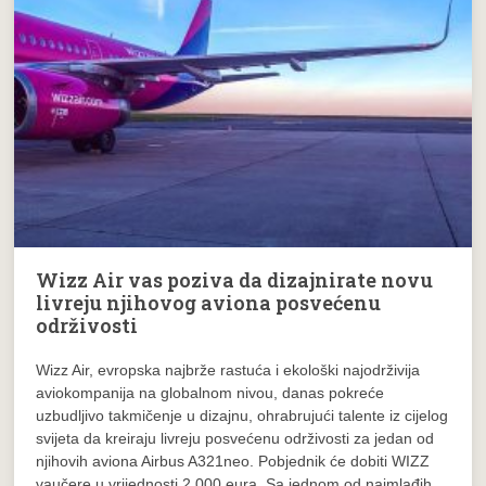
Wizz Air vas poziva da dizajnirate novu
livreju njihovog aviona posvećenu
održivosti
Wizz Air, evropska najbrže rastuća i ekološki najodrživija
aviokompanija na globalnom nivou, danas pokreće
uzbudljivo takmičenje u dizajnu, ohrabrujući talente iz cijelog
svijeta da kreiraju livreju posvećenu održivosti za jedan od
njihovih aviona Airbus A321neo. Pobjednik će dobiti WIZZ
vaučere u vrijednosti 2.000 eura. Sa jednom od najmlađih