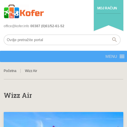
MOJ RAČUN
office@kofer.info
00387 (0)61/52-61-52
MENU
Početna
Wizz Air
Wizz Air