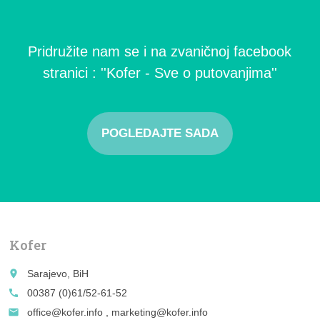
Pridružite nam se i na zvaničnoj facebook
stranici : ''Kofer - Sve o putovanjima''
POGLEDAJTE SADA
Kofer
place
Sarajevo, BiH
call
00387 (0)61/52-61-52
email
office@kofer.info , marketing@kofer.info