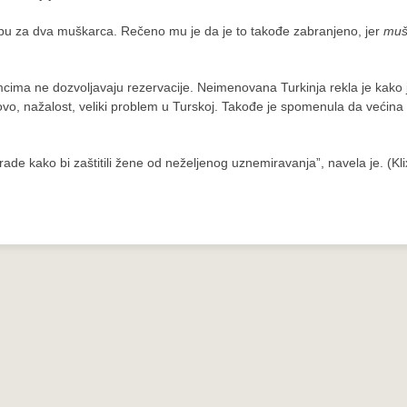
obu za dva muškarca. Rečeno mu je da je to takođe zabranjeno, jer
muš
cima ne dozvoljavaju rezervacije. Neimenovana Turkinja rekla je kako je
 ovo, nažalost, veliki problem u Turskoj. Takođe je spomenula da većina
de kako bi zaštitili žene od neželjenog uznemiravanja”, navela je. (Kli