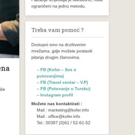
ograničeni na jednu metodu.
Treba vam pomoć ?
Dostupni smo na društvenim
mrežama, gdje možete postaviti
pitanja drugim članovima.
ena
– FB (Kofer – Sve o
putovanjima)
– FB (Travel centar – V.P)
– FB (Putovanje u Tursku)
iše
– Instagram profil
Možete nas kontaktirati :
Mail : marketing@kofer.info
Mail : office@kofer.info
Tel.: 00387 (0)61 / 52-61-52