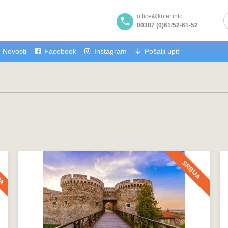
office@kofer.info
00387 (0)61/52-61-52
Novosti
Facebook
Instagram
Pošalji upit
RA
SRBIJA