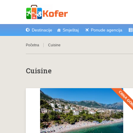
Destinacije
Smještaj
Ponude agencija
Početna
Cuisine
Cuisine
CRNA GO