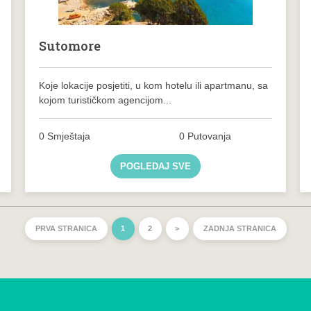
Sutomore
Koje lokacije posjetiti, u kom hotelu ili apartmanu, sa
kojom turističkom agencijom...
0 Smještaja
0 Putovanja
POGLEDAJ SVE
PRVA STRANICA
1
2
>
ZADNJA STRANICA