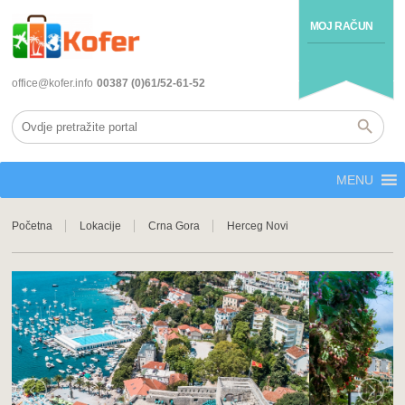
MOJ RAČUN
office@kofer.info
00387 (0)61/52-61-52
MENU
Početna
Lokacije
Crna Gora
Herceg Novi