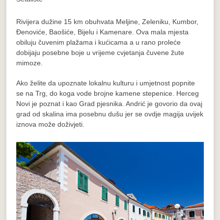
Rivijera dužine 15 km obuhvata Meljine, Zeleniku, Kumbor,
Đenoviće, Baošiće, Bijelu i Kamenare. Ova mala mjesta
obiluju čuvenim plažama i kućicama a u rano proleće
dobijaju posebne boje u vrijeme cvjetanja čuvene žute
mimoze.
Ako želite da upoznate lokalnu kulturu i umjetnost popnite
se na Trg, do koga vode brojne kamene stepenice. Herceg
Novi je poznat i kao Grad pjesnika. Andrić je govorio da ovaj
grad od skalina ima posebnu dušu jer se ovdje magija uvijek
iznova može doživjeti.