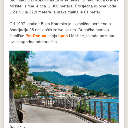
Sam ulaz u Bokokotorski zaliv se nalazi izmedu rtova Oštra i
Mirište i širine je cca. 2.900 metara. Prosječna dubina vode
u Zalivu je 27,8 metara, a maksimalna je 61 metar.
Od 1997. godine Boka Kotorska je i zvanično uvrštena u
Asocijaciju 28 najljepših zaliva svijeta. Dugačko morsko
šetalište
Pet Danica
spaja
Igalo
i Meljine, takođe poznata i
uvijek ugodna odmarališta.
Šetalište