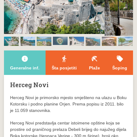
info
directions_walk
beach_access
local_offer
Generalne inf.
Šta posjetiti
Plaže
Šoping
Herceg Novi
Herceg Novi je primorsko mjesto smješteno na ulazu u Boku
Kotorsku i podno planine Orjen. Prema popisu iz 2011. bilo
je 11.059 stanovnika.
Herceg Novi predstavlja centar istoimene opštine koja se
prostire od graničnog prelaza Debeli brijeg do najužeg dijela
Boka kotorske (tjesnaca Verige - 300 m širine), broji oko