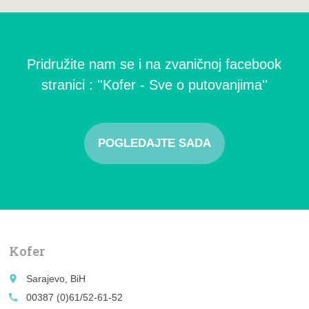
Pridružite nam se i na zvaničnoj facebook
stranici : ''Kofer - Sve o putovanjima''
POGLEDAJTE SADA
Kofer
place
Sarajevo, BiH
call
00387 (0)61/52-61-52