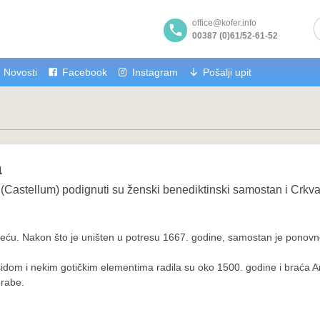
office@kofer.info
00387 (0)61/52-61-52
Novosti
Facebook
Instagram
Pošalji upit
a
 (Castellum) podignuti su ženski benediktinski samostan i Crkva
ljeću. Nakon što je uništen u potresu 1667. godine, samostan je ponov
m i nekim gotičkim elementima radila su oko 1500. godine i braća And
orabe.