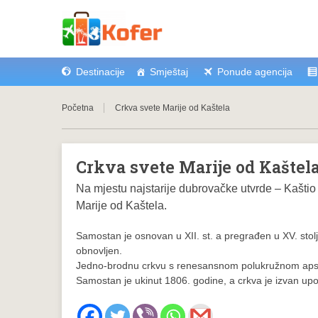
Destinacije
Smještaj
Ponude agencija
Početna
Crkva svete Marije od Kaštela
Crkva svete Marije od Kaštel
Na mjestu najstarije dubrovačke utvrde – Kaštio
Marije od Kaštela.
Samostan je osnovan u XII. st. a pregrađen u XV. sto
obnovljen.
Jedno-brodnu crkvu s renesansnom polukružnom apsido
Samostan je ukinut 1806. godine, a crkva je izvan up