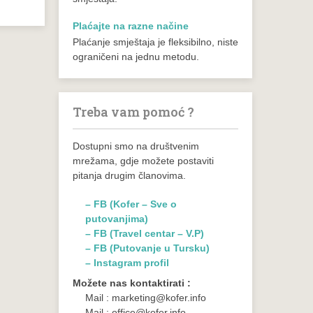
Plaćajte na razne načine
Plaćanje smještaja je fleksibilno, niste
ograničeni na jednu metodu.
Treba vam pomoć ?
Dostupni smo na društvenim
mrežama, gdje možete postaviti
pitanja drugim članovima.
– FB (Kofer – Sve o
putovanjima)
– FB (Travel centar – V.P)
– FB (Putovanje u Tursku)
– Instagram profil
Možete nas kontaktirati :
Mail : marketing@kofer.info
Mail : office@kofer.info