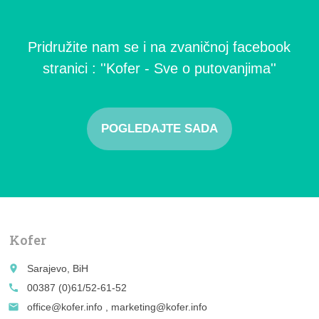
Pridružite nam se i na zvaničnoj facebook
stranici : ''Kofer - Sve o putovanjima''
POGLEDAJTE SADA
Kofer
place
Sarajevo, BiH
call
00387 (0)61/52-61-52
email
office@kofer.info , marketing@kofer.info