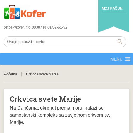
MOJ RAČUN
office@kofer.info
00387 (0)61/52-61-52
MENU
Početna
Crkvica svete Marije
Crkvica svete Marije
Na Dančama, okrenut prema moru, nalazi se
samostanski kompleks sa zavjetnom crkvom sv.
Marije.