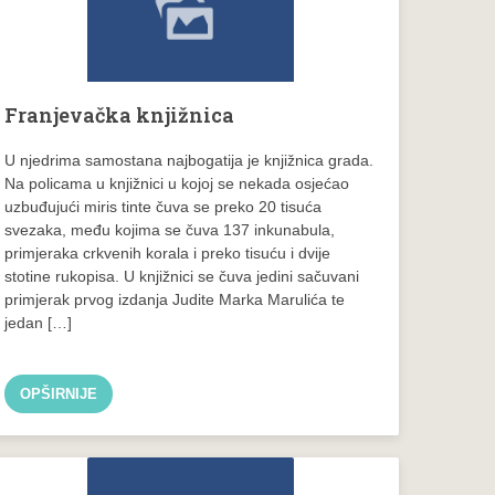
Franjevačka knjižnica
U njedrima samostana najbogatija je knjižnica grada.
Na policama u knjižnici u kojoj se nekada osjećao
uzbuđujući miris tinte čuva se preko 20 tisuća
svezaka, među kojima se čuva 137 inkunabula,
primjeraka crkvenih korala i preko tisuću i dvije
stotine rukopisa. U knjižnici se čuva jedini sačuvani
primjerak prvog izdanja Judite Marka Marulića te
jedan […]
OPŠIRNIJE