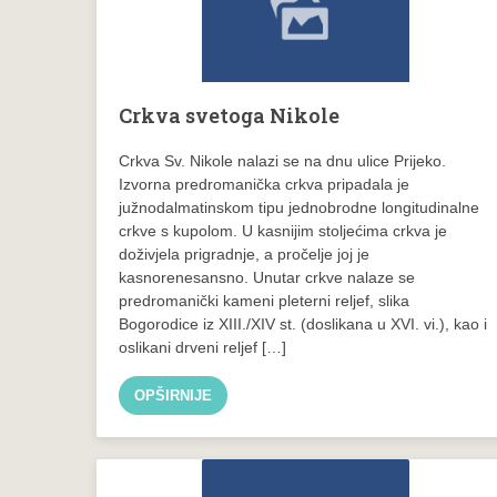
Crkva svetoga Nikole
Crkva Sv. Nikole nalazi se na dnu ulice Prijeko.
Izvorna predromanička crkva pripadala je
južnodalmatinskom tipu jednobrodne longitudinalne
crkve s kupolom. U kasnijim stoljećima crkva je
doživjela prigradnje, a pročelje joj je
kasnorenesansno. Unutar crkve nalaze se
predromanički kameni pleterni reljef, slika
Bogorodice iz XIII./XIV st. (doslikana u XVI. vi.), kao i
oslikani drveni reljef […]
OPŠIRNIJE