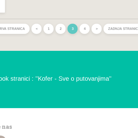
RVA STRANICA
<
1
2
3
4
>
ZADNJA STRANI
ok stranici : ''Kofer - Sve o putovanjima''
e nas