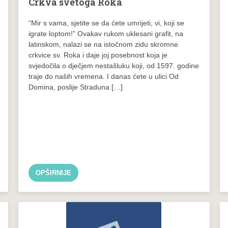
Crkva svetoga Roka
“Mir s vama, sjetite se da ćete umrijeti, vi, koji se
igrate loptom!” Ovakav rukom uklesani grafit, na
latinskom, nalazi se na istočnom zidu skromne
crkvice sv. Roka i daje joj posebnost koja je
svjedočila o dječjem nestašluku koji, od 1597. godine
traje do naših vremena. I danas ćete u ulici Od
Domina, poslije Straduna […]
OPŠIRNIJE