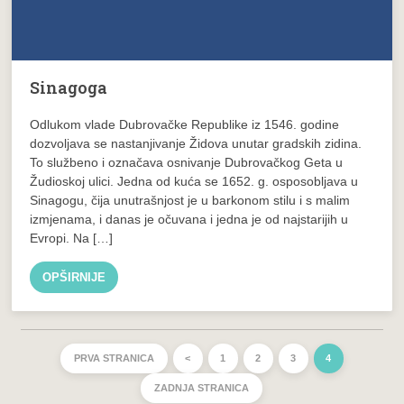
Sinagoga
Odlukom vlade Dubrovačke Republike iz 1546. godine
dozvoljava se nastanjivanje Židova unutar gradskih zidina.
To službeno i označava osnivanje Dubrovačkog Geta u
Žudioskoj ulici. Jedna od kuća se 1652. g. osposobljava u
Sinagogu, čija unutrašnjost je u barkonom stilu i s malim
izmjenama, i danas je očuvana i jedna je od najstarijih u
Evropi. Na […]
OPŠIRNIJE
PRVA STRANICA
<
1
2
3
4
ZADNJA STRANICA