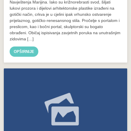
Navještenja Marijina. Iako su križnorebrasti svod, šiljati
lukovi prozora i dijelovi arhitektonske plastike izrađeni na
gotički način, crkva je u cjelini ipak vrhunsko ostvarenje
prijelaznog, gotičko-renesansnog stila. Pročelje s portalom i
preslicom, kao i bočni portal, skulptorski su bogato
obrađeni. Običaj ispisivanja zavjetnih poruka na unutrašnjim
zidovima […]
OPŠIRNIJE