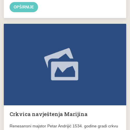
OPŠIRNIJE
Crkvica navještenja Marijina
Renesansni majstor Petar Andrijić 1534. godine gradi crkvu