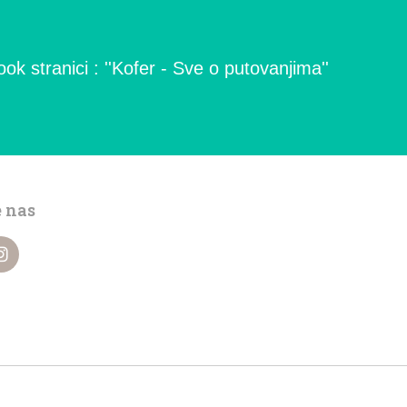
ok stranici : ''Kofer - Sve o putovanjima''
e nas