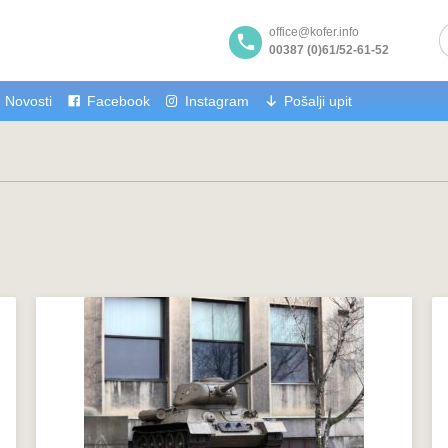
office@kofer.info
00387 (0)61/52-61-52
Novosti
Facebook
Instagram
Pošalji upit