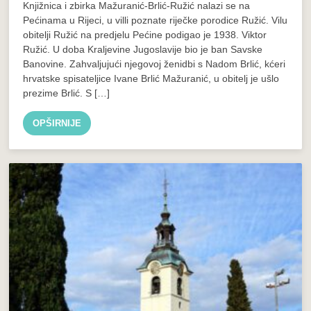
Knjižnica i zbirka Mažuranić-Brlić-Ružić nalazi se na
Pećinama u Rijeci, u villi poznate riječke porodice Ružić. Vilu
obitelji Ružić na predjelu Pećine podigao je 1938. Viktor
Ružić. U doba Kraljevine Jugoslavije bio je ban Savske
Banovine. Zahvaljujući njegovoj ženidbi s Nadom Brlić, kćeri
hrvatske spisateljice Ivane Brlić Mažuranić, u obitelj je ušlo
prezime Brlić. S […]
OPŠIRNIJE