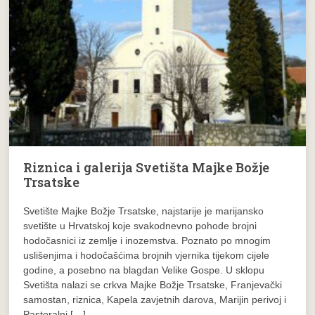
Riznica i galerija Svetišta Majke Božje
Trsatske
Svetište Majke Božje Trsatske, najstarije je marijansko
svetište u Hrvatskoj koje svakodnevno pohode brojni
hodočasnici iz zemlje i inozemstva. Poznato po mnogim
uslišenjima i hodočašćima brojnih vjernika tijekom cijele
godine, a posebno na blagdan Velike Gospe. U sklopu
Svetišta nalazi se crkva Majke Božje Trsatske, Franjevački
samostan, riznica, Kapela zavjetnih darova, Marijin perivoj i
Pastoralni […]