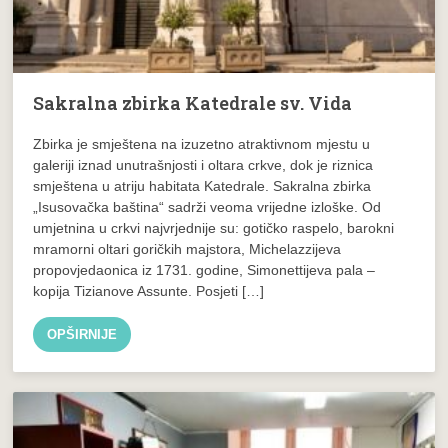
Sakralna zbirka Katedrale sv. Vida
Zbirka je smještena na izuzetno atraktivnom mjestu u
galeriji iznad unutrašnjosti i oltara crkve, dok je riznica
smještena u atriju habitata Katedrale. Sakralna zbirka
„Isusovačka baština“ sadrži veoma vrijedne izloške. Od
umjetnina u crkvi najvrjednije su: gotičko raspelo, barokni
mramorni oltari goričkih majstora, Michelazzijeva
propovjedaonica iz 1731. godine, Simonettijeva pala –
kopija Tizianove Assunte. Posjeti […]
OPŠIRNIJE