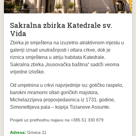
Sakralna zbirka Katedrale sv.
Vida
Zbirka je smještena na izuzetno atraktivnom mjestu u
galeriji iznad unutrašnjosti i oltara crkve, dok je
riznica smještena u atriju habitata Katedrale.
Sakralna zbirka „Isusovačka baština“ sadrži veoma
vrijedne izloške.
Od umjetnina u crkvi najvrjednije su: gotičko raspelo,
barokni mramorni oltari goričkih majstora,
Michelazzijeva propovjedaonica iz 1731. godine,
Simonettijeva pala – kopija Tizianove Assunte.
Posjeti uz prethodnu najavu na +385 51 330 879
Adresa:
Grivica 11