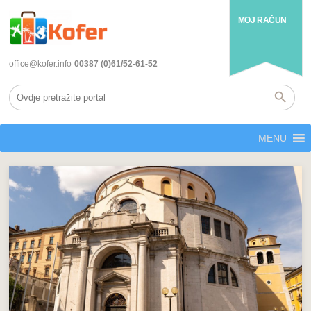
MOJ RAČUN
office@kofer.info
00387 (0)61/52-61-52
MENU