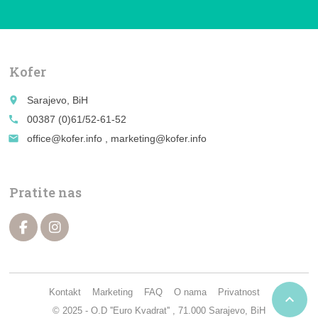
Kofer
place
Sarajevo, BiH
call
00387 (0)61/52-61-52
email
office@kofer.info , marketing@kofer.info
Pratite nas
Kontakt
Marketing
FAQ
O nama
Privatnost

© 2025 - O.D ''Euro Kvadrat'' , 71.000 Sarajevo, BiH