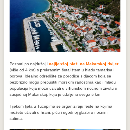
Poznati po najdužoj i
najljepšoj plaži na Makarskoj rivijeri
(više od 4 km) s prekrasnim šetalištem u hladu tamarisa i
borova. Idealno odredište za porodice s djecom koja se
bezbrižno mogu prepustiti morskim radostima kao i mlađu
populaciju koja može uživati ​​u vrhunskom noćnom životu u
susjednoj Makarskoj, koja je udaljena svega 5 km.
Tijekom ljeta u Tučepima se organiziraju fešte na kojima
možete uživati u hrani, piću i ugodnoj glazbi u noćnim
satima.