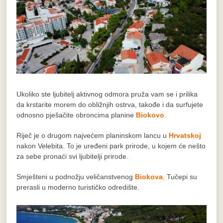
Ukoliko ste ljubitelj aktivnog odmora pruža vam se i prilika
da krstarite morem do obližnjih ostrva, takođe i da surfujete
odnosno pješačite obroncima planine
Biokovo
.
Riječ je o drugom najvećem planinskom lancu u
Hrvatskoj
nakon Velebita. To je uređeni park prirode, u kojem će nešto
za sebe pronaći svi ljubitelji prirode.
Smješteni u podnožju veličanstvenog
Biokova
,
Tučepi su
prerasli u moderno turističko odredište.