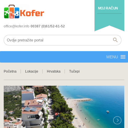
MOJ RAČUN
office@kofer.info
00387 (0)61/52-61-52
MENU
Početna
Lokacije
Hrvatska
Tučepi