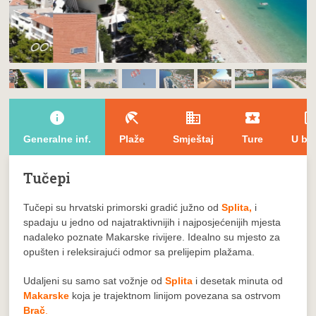
info
beach_access
domain
local_play
open_in_
Generalne inf.
Plaže
Smještaj
Ture
U bli
Tučepi
Tučepi su hrvatski primorski gradić južno od
Splita
,
i
spadaju u jedno od najatraktivnijih i najposjećenijih mjesta
nadaleko poznate Makarske rivijere. Idealno su mjesto za
opušten i releksirajući odmor sa prelijepim plažama.
Udaljeni su samo sat vožnje od
Splita
i desetak minuta od
Makarske
koja je trajektnom linijom povezana sa ostrvom
Brač
.