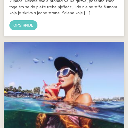
kupača. Nećete ovdje pronaći velike gužve, posebno zbog
toga što se do plaže treba pješačiti, i do nje se stiže šumom
koja je skriva s jedne strane. Stijene koje […]
OPŠIRNIJE