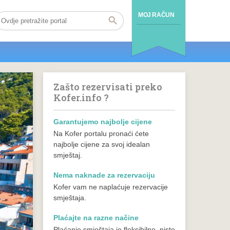
MOJ RAČUN
Zašto rezervisati preko
Kofer.info ?
Garantujemo najbolje cijene
Na Kofer portalu pronaći ćete
najbolje cijene za svoj idealan
smještaj.
Nema naknade za rezervaciju
Kofer vam ne naplaćuje rezervacije
smještaja.
Plaćajte na razne načine
Plaćanje smještaja je fleksibilno, niste