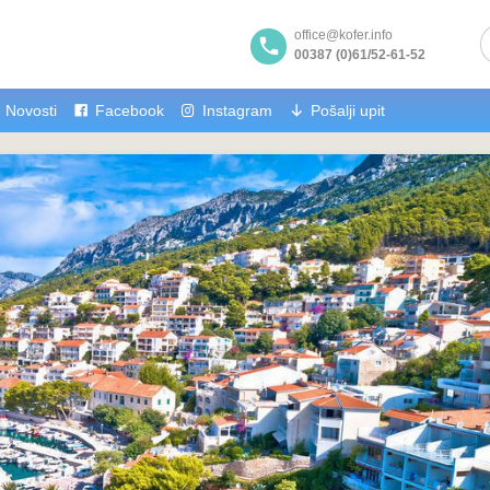
office@kofer.info
00387 (0)61/52-61-52
Novosti
Facebook
Instagram
Pošalji upit