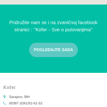
Pridružite nam se i na zvaničnoj facebook
stranici : ''Kofer - Sve o putovanjima''
POGLEDAJTE SADA
Kofer
place
Sarajevo, BiH
call
00387 (0)61/52-61-52