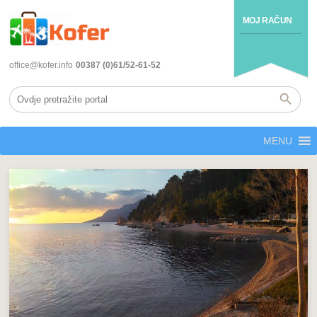
MOJ RAČUN
office@kofer.info
00387 (0)61/52-61-52
MENU