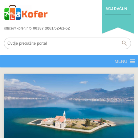
MOJ RAČUN
office@kofer.info
00387 (0)61/52-61-52
MENU