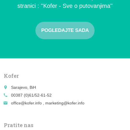
stranici : ''Kofer - Sve o putovanjima''
POGLEDAJTE SADA
Kofer
place
Sarajevo, BiH
call
00387 (0)61/52-61-52
email
office@kofer.info , marketing@kofer.info
Pratite nas