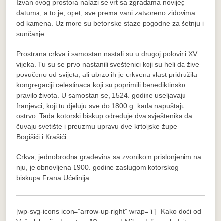
Izvan ovog prostora nalazi se vrt sa zgradama novijeg
datuma, a to je, opet, sve prema vani zatvoreno zidovima
od kamena. Uz more su betonske staze pogodne za šetnju i
sunčanje.
Prostrana crkva i samostan nastali su u drugoj polovini XV
vijeka. Tu su se prvo nastanili sveštenici koji su heli da žive
povučeno od svijeta, ali ubrzo ih je crkvena vlast pridružila
kongregaciji celestinaca koji su poprimili benediktinsko
pravilo života. U samostan se, 1524. godine useljavaju
franjevci, koji tu djeluju sve do 1800 g. kada napuštaju
ostrvo. Tada kotorski biskup određuje dva svještenika da
čuvaju svetište i preuzmu upravu dve krtoljske župe –
Bogišići i Krašići.
Crkva, jednobrodna građevina sa zvonikom prislonjenim na
nju, je obnovljena 1900. godine zaslugom kotorskog
biskupa Frana Ućelinija.
[wp-svg-icons icon=”arrow-up-right” wrap=”i”] Kako doći od