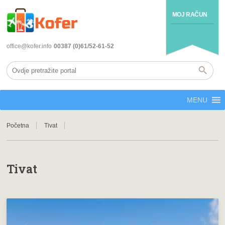
MOJ RAČUN
office@kofer.info
00387 (0)61/52-61-52
MENU
Početna
Tivat
Tivat