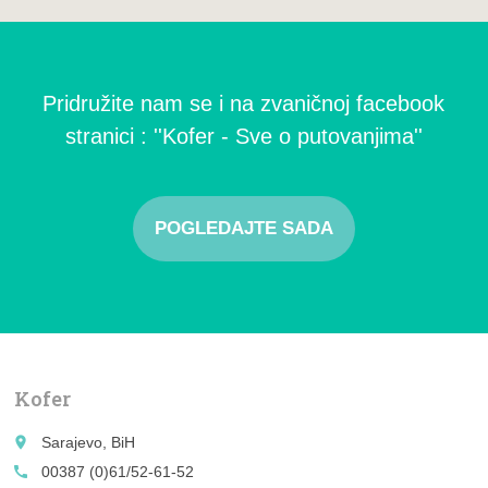
Pridružite nam se i na zvaničnoj facebook
stranici : ''Kofer - Sve o putovanjima''
POGLEDAJTE SADA
Kofer
place
Sarajevo, BiH
call
00387 (0)61/52-61-52