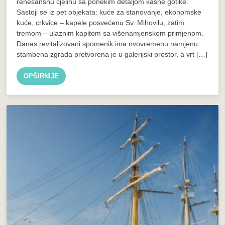
renesansnu cjelinu sa ponekim detaljom kasne gotike.
Sastoji se iz pet objekata: kuće za stanovanje, ekonomske
kuće, crkvice – kapele posvećenu Sv. Mihovilu, zatim
tremom – ulaznim kapitom sa višenamjenskom primjenom.
Danas revitalizovani spomenik ima ovovremenu namjenu:
stambena zgrada pretvorena je u galerijski prostor, a vrt […]
OPŠIRNIJE