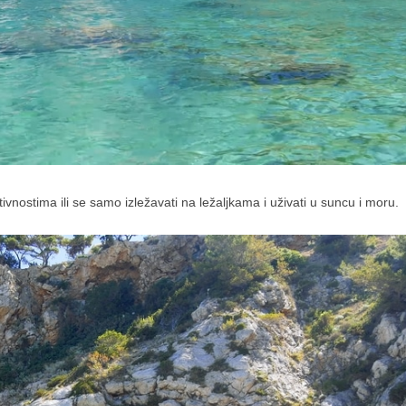
vnostima ili se samo izležavati na ležaljkama i uživati u suncu i moru.