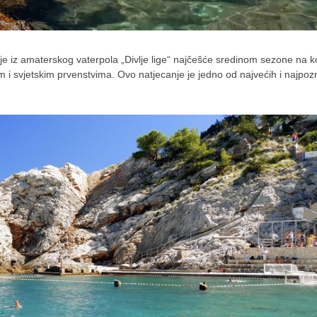
je iz amaterskog vaterpola „Divlje lige“ najčešće sredinom sezone na 
m i svjetskim prvenstvima. Ovo natjecanje je jedno od najvećih i najpozn