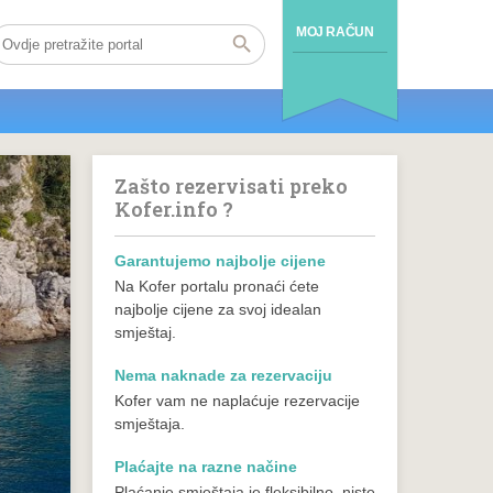
MOJ RAČUN
Zašto rezervisati preko
Kofer.info ?
Garantujemo najbolje cijene
Na Kofer portalu pronaći ćete
najbolje cijene za svoj idealan
smještaj.
Nema naknade za rezervaciju
Kofer vam ne naplaćuje rezervacije
smještaja.
Plaćajte na razne načine
Plaćanje smještaja je fleksibilno, niste