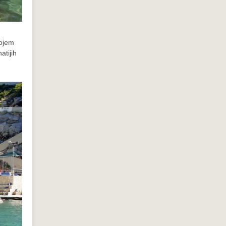
kojem
atijih