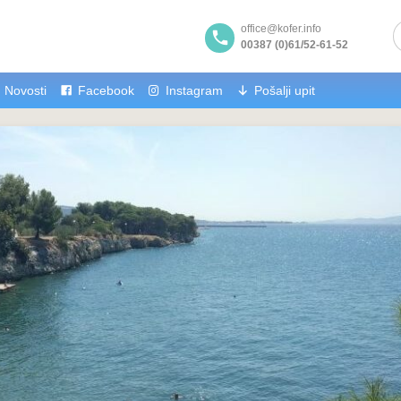
office@kofer.info
00387 (0)61/52-61-52
Novosti
Facebook
Instagram
Pošalji upit