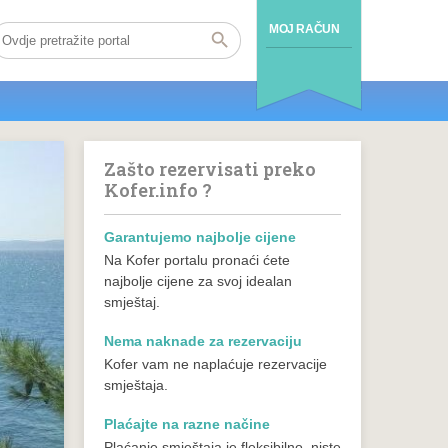
MOJ RAČUN
Zašto rezervisati preko
Kofer.info ?
Garantujemo najbolje cijene
Na Kofer portalu pronaći ćete
najbolje cijene za svoj idealan
smještaj.
Nema naknade za rezervaciju
Kofer vam ne naplaćuje rezervacije
smještaja.
Plaćajte na razne načine
Plaćanje smještaja je fleksibilno, niste