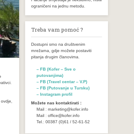
ograničeni na jednu metodu.
Treba vam pomoć ?
Dostupni smo na društvenim
mrežama, gdje možete postaviti
pitanja drugim članovima.
– FB (Kofer – Sve o
putovanjima)
e
– FB (Travel centar – V.P)
ativci.
– FB (Putovanje u Tursku)
– Instagram profil
 ovdje,
Možete nas kontaktirati :
Mail : marketing@kofer.info
Mail : office@kofer.info
Tel.: 00387 (0)61 / 52-61-52