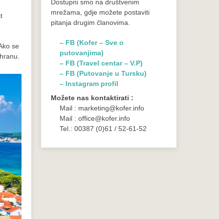
Dostupni smo na društvenim
mrežama, gdje možete postaviti
t
pitanja drugim članovima.
– FB (Kofer – Sve o
 Ako se
putovanjima)
 hranu.
– FB (Travel centar – V.P)
– FB (Putovanje u Tursku)
– Instagram profil
Možete nas kontaktirati :
Mail : marketing@kofer.info
Mail : office@kofer.info
Tel.: 00387 (0)61 / 52-61-52