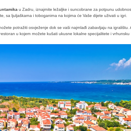
untamika
u Zadru, iznajmite ležaljke i suncobrane za potpunu udobnos
šte, sa ljuljaškama i toboganima na kojima će Vaše dijete uživati u igri.
žete potražiti osvježenje dok se vaši najmlađi zabavljaju na igralištu.
i restoran u kojem možete kušati ukusne lokalne specijalitete i vrhunsku