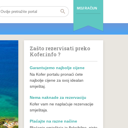
MOJ RAČUN
Zašto rezervisati preko
Kofer.info ?
Garantujemo najbolje cijene
Na Kofer portalu pronaći ćete
najbolje cijene za svoj idealan
smještaj.
Nema naknade za rezervaciju
Kofer vam ne naplaćuje rezervacije
smještaja.
Plaćajte na razne načine
Plaćanje smještaja je fleksibilno, niste