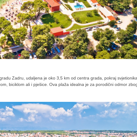
adu Zadru, udaljena je oko 3,5 km od centra grada, pokraj svjetionik
m, biciklom ali i pješice. Ova plaža idealna je za porodični odmor zbo