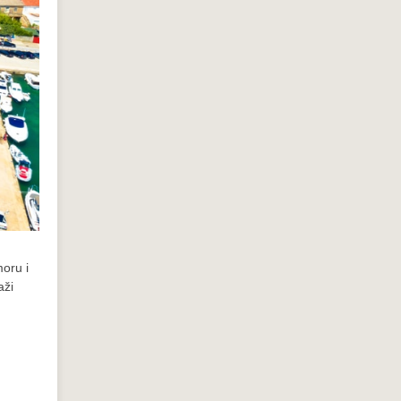
moru i
aži