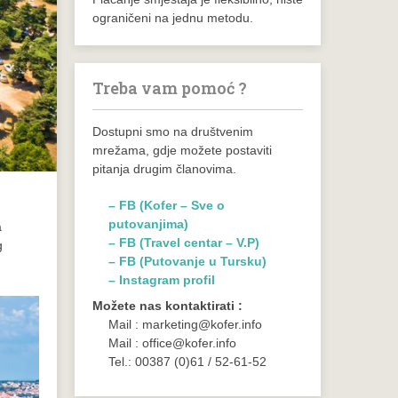
ograničeni na jednu metodu.
Treba vam pomoć ?
Dostupni smo na društvenim
mrežama, gdje možete postaviti
pitanja drugim članovima.
– FB (Kofer – Sve o
putovanjima)
a
– FB (Travel centar – V.P)
g
– FB (Putovanje u Tursku)
– Instagram profil
Možete nas kontaktirati :
Mail : marketing@kofer.info
Mail : office@kofer.info
Tel.: 00387 (0)61 / 52-61-52