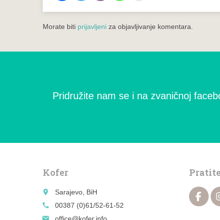
Morate biti
prijavljeni
za objavljivanje komentara.
Pridružite nam se i na zvaničnoj facebo
Kofer
Pratit
place
Sarajevo, BiH
call
00387 (0)61/52-61-52
email
office@kofer.info ,