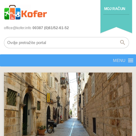
MOJ RAČUN
office@kofer.info
00387 (0)61/52-61-52
MENU