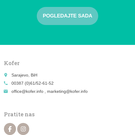
POGLEDAJTE SADA
Kofer
place
Sarajevo, BiH
call
00387 (0)61/52-61-52
email
office@kofer.info , marketing@kofer.info
Pratite nas