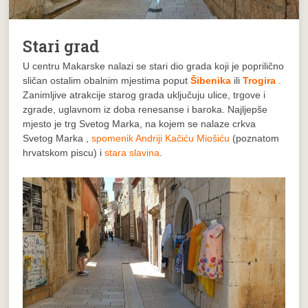
Stari grad
U centru Makarske nalazi se stari dio grada koji je poprilično
sličan ostalim obalnim mjestima poput
Šibenika
ili
Trogira
.
Zanimljive atrakcije starog grada uključuju ulice, trgove i
zgrade, uglavnom iz doba renesanse i baroka. Najljepše
mjesto je trg Svetog Marka, na kojem se nalaze
crkva
Svetog Marka
,
spomenik Andriji Kačiću Miošiću
(poznatom
hrvatskom piscu) i
stara slavina
.