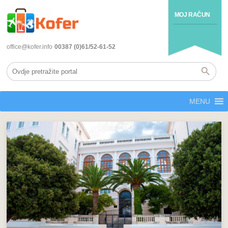
MOJ RAČUN
office@kofer.info
00387 (0)61/52-61-52
MENU