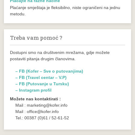
Plaćajte na razne načine
Plaćanje smještaja je fleksibilno, niste ograničeni na jednu
metodu.
Treba vam pomoć ?
Dostupni smo na društvenim mrežama, gdje možete
postaviti pitanja drugim članovima.
– FB (Kofer – Sve o putovanjima)
– FB (Travel centar – V.P)
– FB (Putovanje u Tursku)
– Instagram profil
Možete nas kontaktirati :
Mail : marketing@kofer.info
Mail : office@kofer.info
Tel.: 00387 (0)61 / 52-61-52