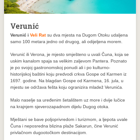
Verunić
Verunić i
Veli Rat
su dva mjesta na Dugom Otoku udaljena
samo 100 metara jedno od drugog, ali odijeljena morem.
Verunić ili Verona, je mjesto smješteno u uvali Čuna, koja se
uskim kanalom spaja sa velikim zaljevom Pantera. Poznato
je po svojoj gastronomskoj ponudi ali i po kulturno-
historijskoj baštini koju predvodi crkva Gospe od Karmen iz
1697. godine. Na blagdan Gospe od Karmena, 16. jula, u
mjestu se održava fešta koju ogranizira mladež Verunića.
Malo naselje sa uređenim šetalištem uz more i dvije lučice
na krajnjem sjeverozapadnom dijelu Dugog otoka.
Mještani se bave poljoprivredom i turizmom, a ljepota uvale
Čuna i neposredna blizina plaže Sakarun, čine Verunić
privlačnom dugootočkom destinacijom.