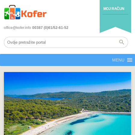
MOJ RAČUN
office@kofer.info
00387 (0)61/52-61-52
MENU