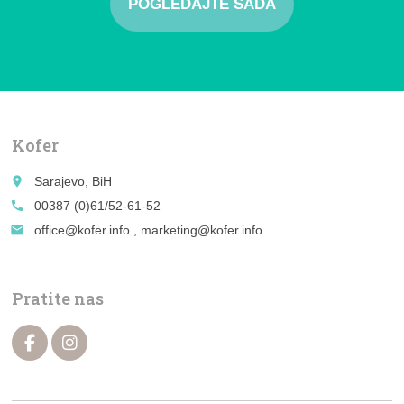
POGLEDAJTE SADA
Kofer
place
Sarajevo, BiH
call
00387 (0)61/52-61-52
email
office@kofer.info , marketing@kofer.info
Pratite nas