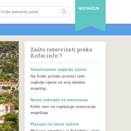
MOJ RAČUN
Zašto rezervisati preko
Kofer.info ?
Garantujemo najbolje cijene
Na Kofer portalu pronaći ćete
najbolje cijene za svoj idealan
smještaj.
Nema naknade za rezervaciju
Kofer vam ne naplaćuje rezervacije
smještaja.
Plaćajte na razne načine
Plaćanje smještaja je fleksibilno, niste