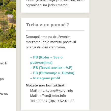
ograničeni na jednu metodu.
Treba vam pomoć ?
Dostupni smo na društvenim
mrežama, gdje možete postaviti
pitanja drugim članovima.
– FB (Kofer – Sve o
putovanjima)
većih
– FB (Travel centar – V.P)
– FB (Putovanje u Tursku)
– Instagram profil
 po
Možete nas kontaktirati :
Mail : marketing@kofer.info
aža na
Mail : office@kofer.info
Tel.: 00387 (0)61 / 52-61-52