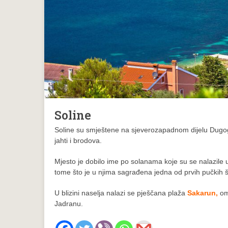
Soline
Soline su smještene na sjeverozapadnom dijelu Dugog o
jahti i brodova.
Mjesto je dobilo ime po solanama koje su se nalazile u 
tome što je u njima sagrađena jedna od prvih pučkih
U blizini naselja nalazi se pješčana plaža
Sakarun,
omi
Jadranu.