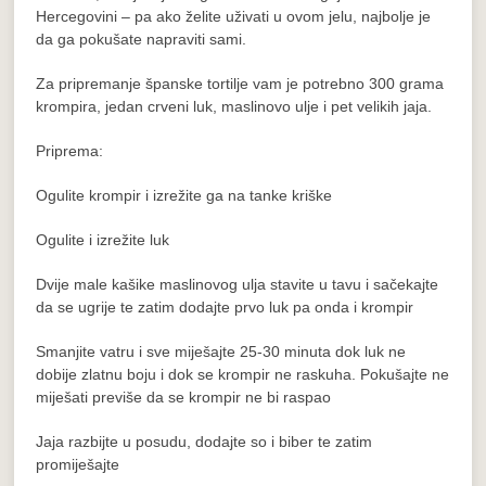
Hercegovini – pa ako želite uživati u ovom jelu, najbolje je
da ga pokušate napraviti sami.
Za pripremanje španske tortilje vam je potrebno 300 grama
krompira, jedan crveni luk, maslinovo ulje i pet velikih jaja.
Priprema:
Ogulite krompir i izrežite ga na tanke kriške
Ogulite i izrežite luk
Dvije male kašike maslinovog ulja stavite u tavu i sačekajte
da se ugrije te zatim dodajte prvo luk pa onda i krompir
Smanjite vatru i sve miješajte 25-30 minuta dok luk ne
dobije zlatnu boju i dok se krompir ne raskuha. Pokušajte ne
miješati previše da se krompir ne bi raspao
Jaja razbijte u posudu, dodajte so i biber te zatim
promiješajte