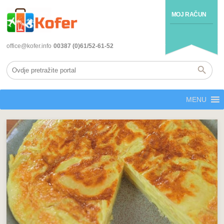
MOJ RAČUN
office@kofer.info
00387 (0)61/52-61-52
MENU