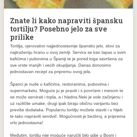
Znate li kako napraviti špansku
tortilju? Posebno jelo za sve
prilike
Tortilja, vjerovatno najjednostavnije špansko jelo, slovi za
najtraženiju hranu u ovoj zemlji. Servira se kao tapas u svim
kafićima i pubovima u Španiji te je pored toga savršena za
sve vrste manjih i većih okupljanja. Danas donosimo
jednostavan recept za pripremu ovog jela.
Španci je nude u kafićima, restoranima, pubovima i
supermarketu. Moguće ju je praviti i s povrćem i mesom te
se može servirati i topla, a i hladna.Neki je vole začinjenu i
uz različite umake, drugi ipak biraju običnu varijantu bez
previše dodataka. Popularnu tortilju možete staviti i u hljeb
te tako napraviti sendvič. Mogućnosti je bezbroj, a priprema
vrlo jednostavna!
Međutim, tortilju nije moguće naručiti bilo gdje u Bosni i