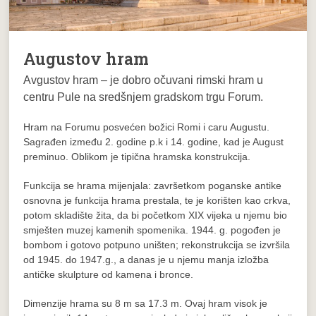
Augustov hram
Avgustov hram
– je dobro očuvani rimski hram u
centru Pule na sredšnjem gradskom trgu Forum.
Hram na Forumu posvećen božici Romi i caru Augustu.
Sagrađen između 2. godine p.k i 14. godine, kad je August
preminuo. Oblikom je tipična hramska konstrukcija.
Funkcija se hrama mijenjala: završetkom poganske antike
osnovna je funkcija hrama prestala, te je korišten kao crkva,
potom skladište žita, da bi početkom XIX vijeka u njemu bio
smješten muzej kamenih spomenika. 1944. g. pogođen je
bombom i gotovo potpuno uništen; rekonstrukcija se izvršila
od 1945. do 1947.g., a danas je u njemu manja izložba
antičke skulpture od kamena i bronce.
Dimenzije hrama su 8 m sa 17.3 m. Ovaj hram visok je