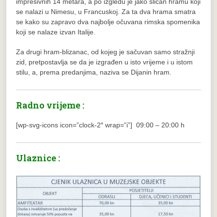
impresivnih 14 metara, a po izgledu je jako sličan hramu koji
se nalazi u Nimesu, u Francuskoj. Za ta dva hrama smatra
se kako su zapravo dva najbolje očuvana rimska spomenika
koji se nalaze izvan Italije.
Za drugi hram-blizanac, od kojeg je sačuvan samo stražnji
zid, pretpostavlja se da je izgrađen u isto vrijeme i u istom
stilu, a, prema predanjima, naziva se Dijanin hram.
Radno vrijeme :
[wp-svg-icons icon=”clock-2″ wrap=”i”] 09:00 – 20:00 h
Ulaznice :