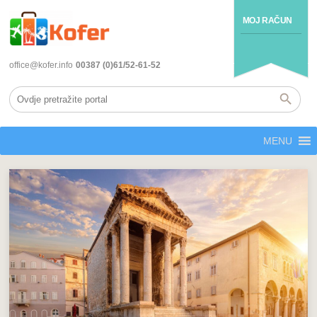
MOJ RAČUN
office@kofer.info
00387 (0)61/52-61-52
MENU