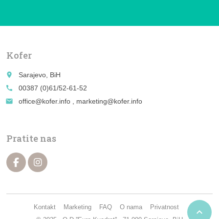
Kofer
place
Sarajevo, BiH
call
00387 (0)61/52-61-52
email
office@kofer.info , marketing@kofer.info
Pratite nas
Kontakt
Marketing
FAQ
O nama
Privatnost
