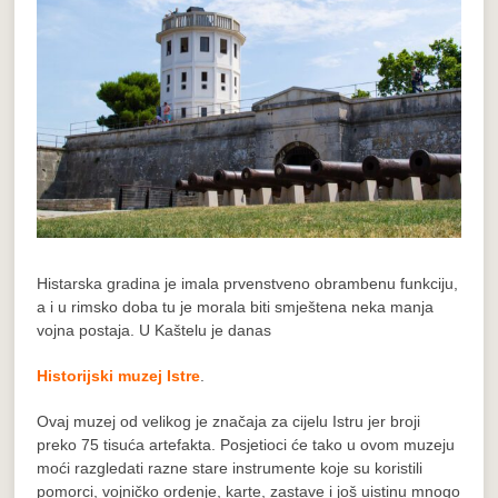
Histarska gradina je imala prvenstveno obrambenu funkciju,
a i u rimsko doba tu je morala biti smještena neka manja
vojna postaja. U Kaštelu je danas
Historijski muzej Istre
.
Ovaj muzej od velikog je značaja za cijelu Istru jer broji
preko 75 tisuća artefakta. Posjetioci će tako u ovom muzeju
moći razgledati razne stare instrumente koje su koristili
pomorci, vojničko ordenje, karte, zastave i još uistinu mnogo