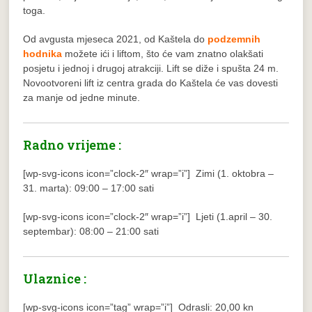
toga.
Od avgusta mjeseca 2021, od Kaštela do
podzemnih
hodnika
možete ići i liftom, što će vam znatno olakšati
posjetu i jednoj i drugoj atrakciji. Lift se diže i spušta 24 m.
Novootvoreni lift iz centra grada do Kaštela će vas dovesti
za manje od jedne minute.
Radno vrijeme :
[wp-svg-icons icon=”clock-2″ wrap=”i”] Zimi (1. oktobra –
31. marta): 09:00 – 17:00 sati
[wp-svg-icons icon=”clock-2″ wrap=”i”] Ljeti (1.april – 30.
septembar): 08:00 – 21:00 sati
Ulaznice :
[wp-svg-icons icon=”tag” wrap=”i”] Odrasli: 20,00 kn