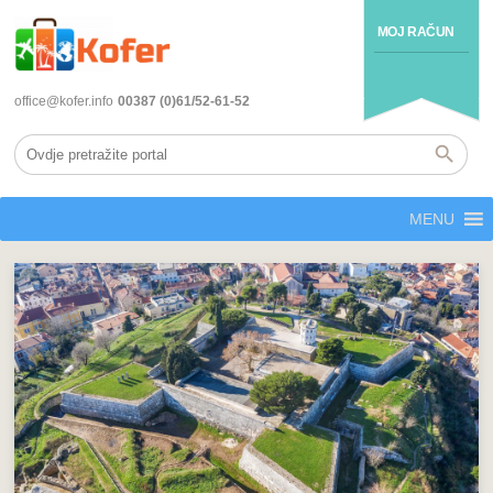
MOJ RAČUN
office@kofer.info
00387 (0)61/52-61-52
MENU