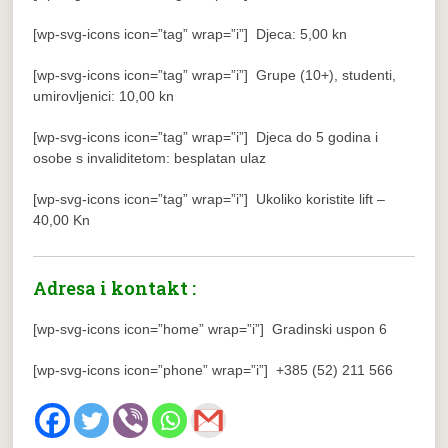
[wp-svg-icons icon=”tag” wrap=”i”] Djeca: 5,00 kn
[wp-svg-icons icon=”tag” wrap=”i”] Grupe (10+), studenti,
umirovljenici: 10,00 kn
[wp-svg-icons icon=”tag” wrap=”i”] Djeca do 5 godina i
osobe s invaliditetom: besplatan ulaz
[wp-svg-icons icon=”tag” wrap=”i”] Ukoliko koristite lift –
40,00 Kn
Adresa i kontakt :
[wp-svg-icons icon=”home” wrap=”i”] Gradinski uspon 6
[wp-svg-icons icon=”phone” wrap=”i”] +385 (52) 211 566