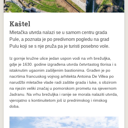
Kaštel
Mletačka utvrda nalazi se u samom centru grada
Pule, a poznata je po predivnom pogledu na grad
Pulu koji se s nje pruža pa je turisti posebno vole.
Iz gornje kružne ulice jedan uspon vodi na vrh brežuljka,
gdje je 1630. godine izgrađena utvrda četvrtastog tlorisa i s
istaknutim ugaonim zašiljenim bastionima. Građen je po
nacrtima francuskog vojnog arhitekta Antoina De Villea po
narudžbi mletačke vlade radi zaštite grada i luke, s obzirom
na njezin veliki značaj u pomorskom prometu na sjevernom
Jadranu. Na vrhu brežuljka i ranije se morala nalaziti utvrda,
vjerojatno s kontinuitetom još iz predrimskog i rimskog
doba.