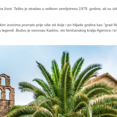
 život. Teško je stradao u velikom zemljotresu 1979. godine, ali su zid
im izvorima poznato prije više od dvije i po hiljade godina kao ”grad Ilir
a legendi ,Budvu je osnovao Kadmo, sin feničanskog kralja Agenora i kra