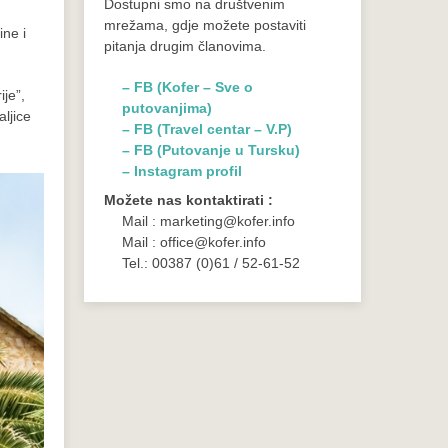
Dostupni smo na društvenim
mrežama, gdje možete postaviti
ine i
pitanja drugim članovima.
– FB (Kofer – Sve o
ije”,
putovanjima)
ljice
– FB (Travel centar – V.P)
– FB (Putovanje u Tursku)
– Instagram profil
Možete nas kontaktirati :
Mail : marketing@kofer.info
Mail : office@kofer.info
Tel.: 00387 (0)61 / 52-61-52