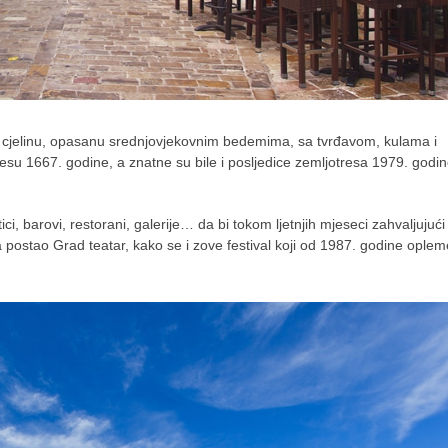
čku cjelinu, opasanu srednjovjekovnim bedemima, sa tvrđavom, kulama i
resu 1667. godine, a znatne su bile i posljedice zemljotresa 1979. godin
ici, barovi, restorani, galerije… da bi tokom ljetnjih mjeseci zahvaljujući
 postao Grad teatar, kako se i zove festival koji od 1987. godine oplem