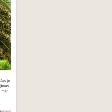
ašao je
 (bous
a meti