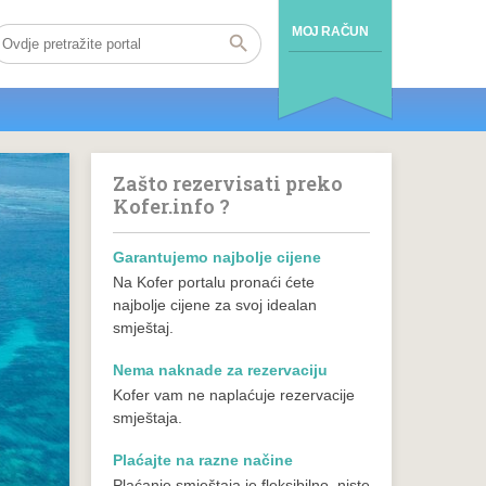
MOJ RAČUN
Zašto rezervisati preko
Kofer.info ?
Garantujemo najbolje cijene
Na Kofer portalu pronaći ćete
najbolje cijene za svoj idealan
smještaj.
Nema naknade za rezervaciju
Kofer vam ne naplaćuje rezervacije
smještaja.
Plaćajte na razne načine
Plaćanje smještaja je fleksibilno, niste