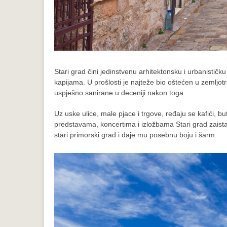
Stari grad čini jedinstvenu arhitektonsku i urbanisti
kapijama. U prošlosti je najteže bio oštećen u zemljot
uspješno sanirane u deceniji nakon toga.
Uz uske ulice, male pjace i trgove, ređaju se kafići, but
predstavama, koncertima i izložbama Stari grad zaista
stari primorski grad i daje mu posebnu boju i šarm.