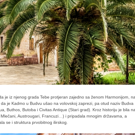
i kada je iz njenog grada Tebe protjeran zajedno sa ženom Harmonijom, n
e da je Kadmo u Budvu ušao na volovskoj zaprezi, pa otud naziv Budva
ua, Buthos, Butoba i Civitas Antique (Stari grad). Kroz historiju je bila n
ci, Mlečani, Austrougari, Francuzi…) i pripadala mnogim državama, a
la se i struktura prvobitnog ilirskog.