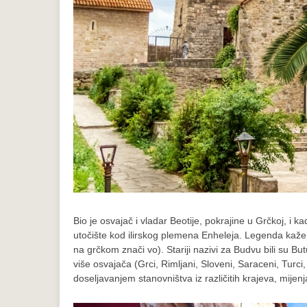
Bio je osvajač i vladar Beotije, pokrajine u Grčkoj, 
utočište kod ilirskog plemena Enheleja. Legenda kaž
na grčkom znači vo). Stariji nazivi za Budvu bili su But
više osvajača (Grci, Rimljani, Sloveni, Saraceni, Tur
doseljavanjem stanovništva iz različitih krajeva, mijenja