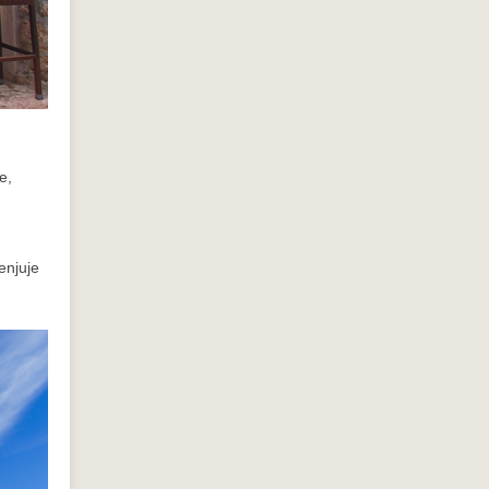
e,
enjuje