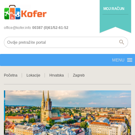
MOJ RAČUN
office@kofer.info
00387 (0)61/52-61-52
MENU
Početna
Lokacije
Hrvatska
Zagreb