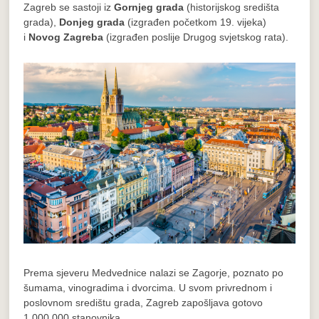
Zagreb se sastoji iz
Gornjeg grada
(historijskog središta
grada),
Donjeg grada
(izgrađen početkom 19. vijeka)
i
Novog Zagreba
(izgrađen poslije Drugog svjetskog rata).
Prema sjeveru Medvednice nalazi se Zagorje, poznato po
šumama, vinogradima i dvorcima. U svom privrednom i
poslovnom središtu grada, Zagreb zapošljava gotovo
1.000.000 stanovnika.