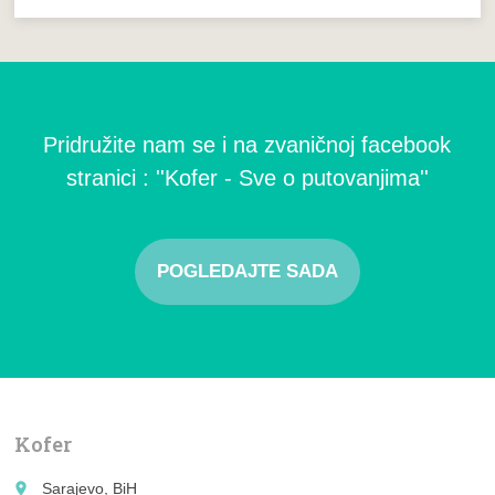
Pridružite nam se i na zvaničnoj facebook
stranici : ''Kofer - Sve o putovanjima''
POGLEDAJTE SADA
Kofer
place
Sarajevo, BiH