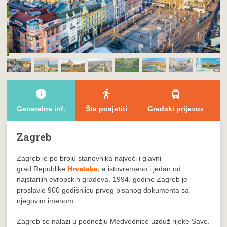
info
directions_walk
tram
Generalne inf.
Šta posjetiti
Gradski prijevoz
Zagreb
Zagreb je po broju stanovnika najveći i glavni
grad Republike
Hrvatske,
a istovremeno i jedan od
najstarijih evropskih gradova. 1994. godine Zagreb je
proslavio 900 godišnjicu prvog pisanog dokumenta sa
njegovim imenom.
Zagreb se nalazi u podnožju Medvednice uzduž rijeke Save.