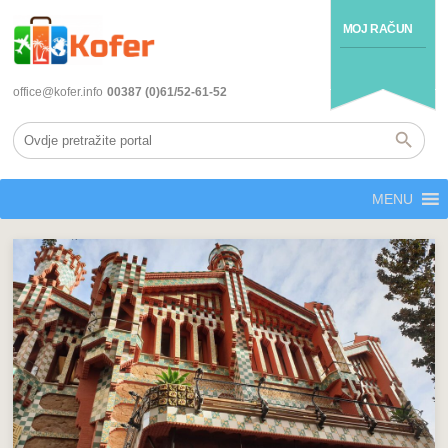
MOJ RAČUN
office@kofer.info
00387 (0)61/52-61-52
MENU