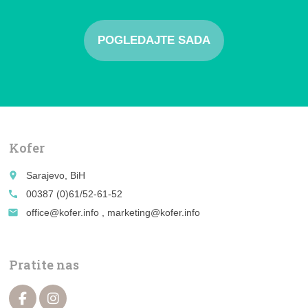
POGLEDAJTE SADA
Kofer
place
Sarajevo, BiH
call
00387 (0)61/52-61-52
email
office@kofer.info , marketing@kofer.info
Pratite nas