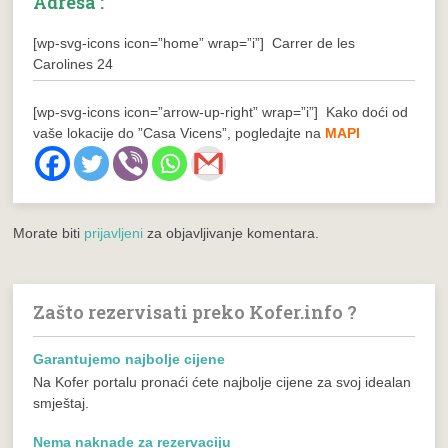
Adresa :
[wp-svg-icons icon=”home” wrap=”i”] Carrer de les
Carolines 24
[wp-svg-icons icon=”arrow-up-right” wrap=”i”] Kako doći od
vaše lokacije do ”Casa Vicens”, pogledajte na
MAPI
Morate biti
prijavljeni
za objavljivanje komentara.
Zašto rezervisati preko Kofer.info ?
Garantujemo najbolje cijene
Na Kofer portalu pronaći ćete najbolje cijene za svoj idealan
smještaj.
Nema naknade za rezervaciju