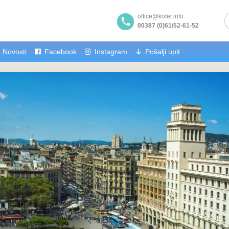
office@kofer.info
00387 (0)61/52-61-52
Novosti
Facebook
Instagram
Pošalji upit