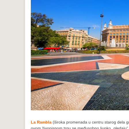
La Rambla
(široka promenada u centru starog dela gr
ovom živopisnom trgu se međusobno ljupko „gledaju“ n