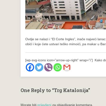
Ovdje se nalazi i “El Corte Ingles”, inače najveći lana
obići i koje ćete ustvari teško mimoići, pa makar u Bar
[wp-svg-icons icon=”arrow-up-right” wrap=”i”] Kako do
One Reply to “Trg Katalonija”
Morate biti
prijavljeni
za objavljivanje komentara.