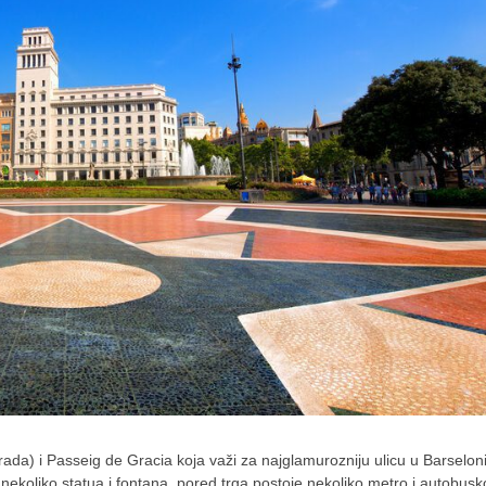
ada) i Passeig de Gracia koja važi za najglamurozniju ulicu u Barselon
ekoliko statua i fontana, pored trga postoje nekoliko metro i autobus