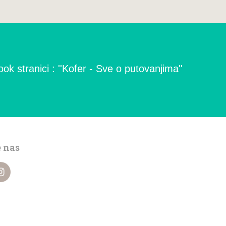
ok stranici : ''Kofer - Sve o putovanjima''
e nas