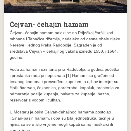
Ćejvan- ćehajin hamam
Ćejvan- ćehajin hamam nalazi se na Priječkoj čaršiji kod
tabhane i Tabačica džamije, nedaleko od desne obale rijeke
Neretve i jednog kraka Radobolje. Sagrađen je od
sredstava Ćejvan – ćehajinog vakufa između 1558. i 1664.
godine.
Voda za hamam uzimana je iz Radobolje, a godina početka
i prestanka rada je nepoznata.[1] Hamami su građeni od
tesanog kamena i presvođeni kupolom, a njihov interijer su
činili: šadrvan, čekaonica, garderoba, kapaluk, prostorija za
odmaranje poslije kupanja, halvate za kupanje, hazna,
rezervoar s vodom i ćulhan.
U Mostaru je osim Ćejvan-ćehajinog hamama postojao
i Sinan-pašin hamam, i oba su bila jednostruka, tačnije u
njima su se u isto vrijeme mogli kupati samo muškarci ili
samo žene.