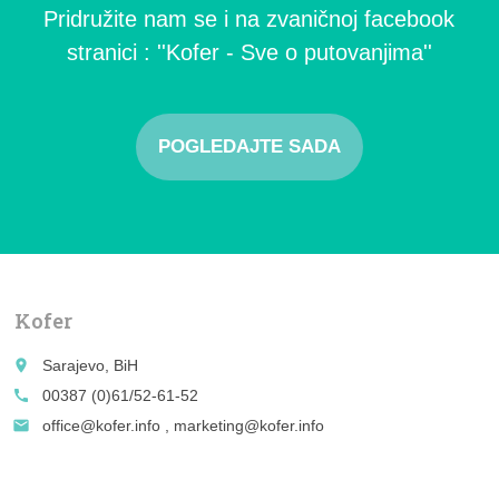
Pridružite nam se i na zvaničnoj facebook
stranici : ''Kofer - Sve o putovanjima''
POGLEDAJTE SADA
Kofer
place
Sarajevo, BiH
call
00387 (0)61/52-61-52
email
office@kofer.info , marketing@kofer.info