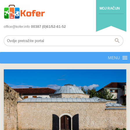
MOJ RAČUN
office@kofer.info
00387 (0)61/52-61-52
MENU