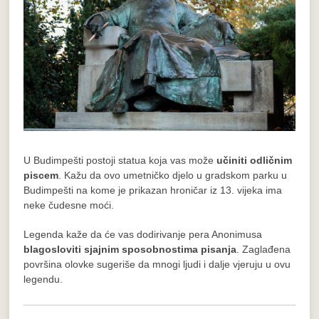
U Budimpešti postoji statua koja vas može
učiniti odličnim
piscem
. Kažu da ovo umetničko djelo u gradskom parku u
Budimpešti na kome je prikazan hroničar iz 13. vijeka ima
neke čudesne moći.
Legenda kaže da će vas dodirivanje pera Anonimusa
blagosloviti sjajnim sposobnostima pisanja
. Zaglađena
površina olovke sugeriše da mnogi ljudi i dalje vjeruju u ovu
legendu.