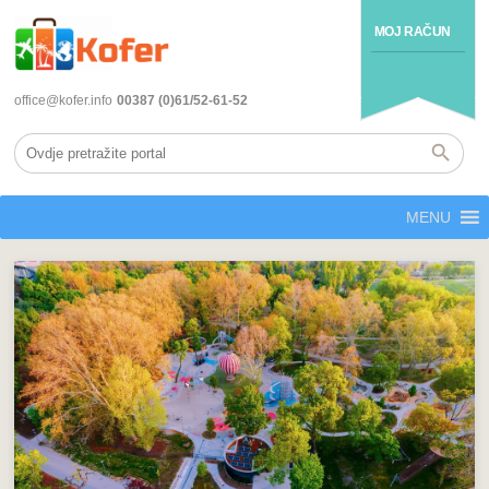
MOJ RAČUN
office@kofer.info
00387 (0)61/52-61-52
MENU