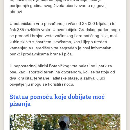
posljednjih godina svog života učestvovao u njegovoj
obnovi.
U botaničkom vrtu posađeno je više od 35.000 biljaka, i to
čak 335 različitih vrsta. U ovom dijelu Gradskog parka mogu
se pronaći i brojne vrste začinskog i aromatičnog bilja, mali
kuhinjski vrt s povrćem i voćkama, kao i lijepo uređen
kamenjar, a u središtu vrta sagrađen je novi informativni
punkt i prodavnicama hrane i pića.
U neposrednoj blizini Botaničkog vrta nalazI se i park za
pse, kao i sportski tereni na otvorenom, koji se sastoje od
dva igrališta, teretane i atletske staze, a zahvaljujući
osvjetljenju mogu se koristiti i noću.
Statua pomoću koje dobijate moć
pisanja