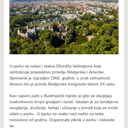
U parku se nalazi i statua Džordža Vašingtona koja
simbolizuje prijateljstvo izmedju Madjarske i Amerike.
Spomenik je izgradjen 1906. godine, u znak zahvalnosti
Americi što je primila Madjarske emigrante tokom XX veka.
Kao najveći park u Budimpešti mjesto je gde se okupljaju
svakodnevno brojni gradjani i turisti. Idealan je za familijarna
okupljanja, druženje, šetnje i uživanje u prirodi koja se može
videti u parku. U parku će svako naći nešto za sebe,
nezavisno od godina. Organizujte piknik u parku i zabavite
se.