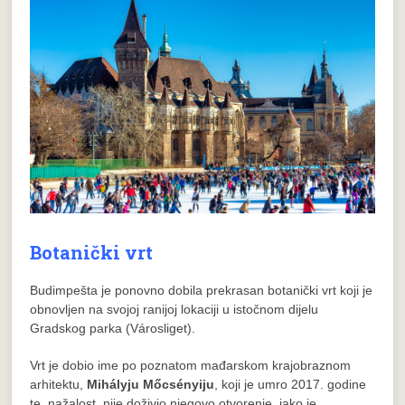
Botanički vrt
Budimpešta je ponovno dobila prekrasan botanički vrt koji je
obnovljen na svojoj ranijoj lokaciji u istočnom dijelu
Gradskog parka (Városliget).
Vrt je dobio ime po poznatom mađarskom krajobraznom
arhitektu,
Mihályju Mőcsényiju
, koji je umro 2017. godine
te, nažalost, nije doživio njegovo otvorenje, iako je