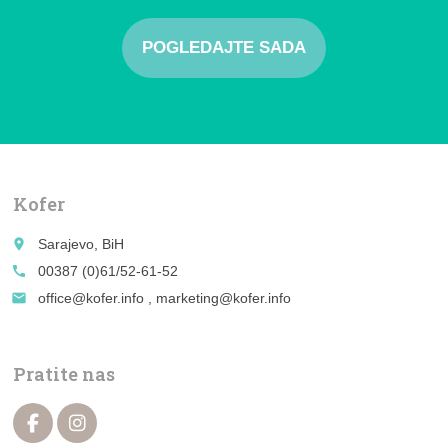
POGLEDAJTE SADA
Kofer
place
Sarajevo, BiH
call
00387 (0)61/52-61-52
email
office@kofer.info , marketing@kofer.info
Pratite nas