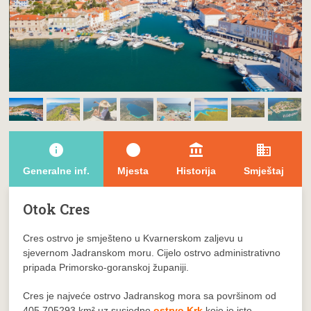
info
brightness_1
account_balance
domain
Generalne inf.
Mjesta
Historija
Smještaj
Otok Cres
Cres
ostrvo je smješteno u Kvarnerskom zaljevu u
sjevernom Jadranskom moru. Cijelo ostrvo administrativno
pripada Primorsko-goranskoj županiji.
Cres je najveće ostrvo Jadranskog mora sa površinom od
405,705293 km² uz susjedno
ostrvo Krk
koje je iste