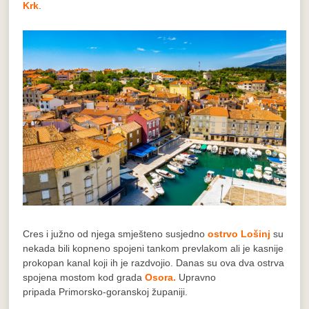
Krk
.
Cres i južno od njega smješteno susjedno
ostrvo Lošinj
su
nekada bili kopneno spojeni tankom prevlakom ali je kasnije
prokopan kanal koji ih je razdvojio. Danas su ova dva ostrva
spojena mostom kod grada
Osora.
Upravno
pripada Primorsko-goranskoj županiji.