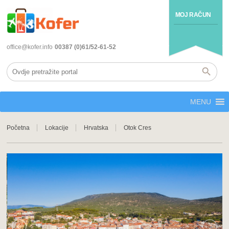
MOJ RAČUN
office@kofer.info
00387 (0)61/52-61-52
MENU
Početna
Lokacije
Hrvatska
Otok Cres