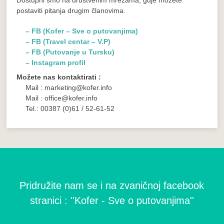
Dostupni smo na društvenim mrežama, gdje možete
postaviti pitanja drugim članovima.
– FB (Kofer – Sve o putovanjima)
– FB (Travel centar – V.P)
– FB (Putovanje u Tursku)
– Instagram profil
Možete nas kontaktirati :
Mail : marketing@kofer.info
Mail : office@kofer.info
Tel.: 00387 (0)61 / 52-61-52
Pridružite nam se i na zvaničnoj facebook
stranici : ''Kofer - Sve o putovanjima''