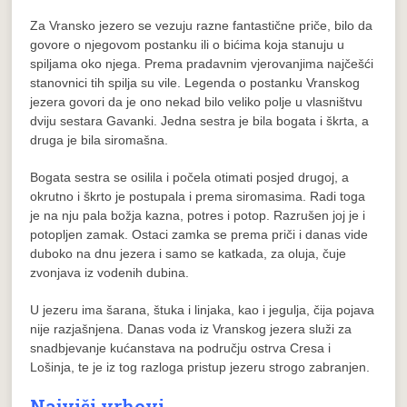
Za Vransko jezero se vezuju razne fantastične priče, bilo da
govore o njegovom postanku ili o bićima koja stanuju u
spiljama oko njega. Prema pradavnim vjerovanjima najčešći
stanovnici tih spilja su vile. Legenda o postanku Vranskog
jezera govori da je ono nekad bilo veliko polje u vlasništvu
dviju sestara Gavanki. Jedna sestra je bila bogata i škrta, a
druga je bila siromašna.
Bogata sestra se osilila i počela otimati posjed drugoj, a
okrutno i škrto je postupala i prema siromasima. Radi toga
je na nju pala božja kazna, potres i potop. Razrušen joj je i
potopljen zamak. Ostaci zamka se prema priči i danas vide
duboko na dnu jezera i samo se katkada, za oluja, čuje
zvonjava iz vodenih dubina.
U jezeru ima šarana, štuka i linjaka, kao i jegulja, čija pojava
nije razjašnjena. Danas voda iz Vranskog jezera služi za
snadbjevanje kućanstava na području ostrva Cresa i
Lošinja, te je iz tog razloga pristup jezeru strogo zabranjen.
Najviši vrhovi