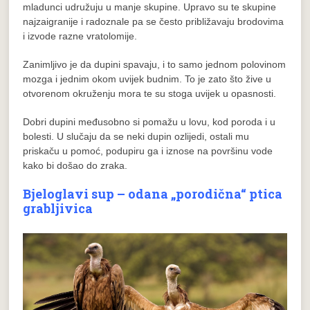
mladunci udružuju u manje skupine. Upravo su te skupine
najzaigranije i radoznale pa se često približavaju brodovima
i izvode razne vratolomije.
Zanimljivo je da dupini spavaju, i to samo jednom polovinom
mozga i jednim okom uvijek budnim. To je zato što žive u
otvorenom okruženju mora te su stoga uvijek u opasnosti.
Dobri dupini međusobno si pomažu u lovu, kod poroda i u
bolesti. U slučaju da se neki dupin ozlijedi, ostali mu
priskaču u pomoć, podupiru ga i iznose na površinu vode
kako bi došao do zraka.
Bjeloglavi sup – odana „porodična“ ptica
grabljivica