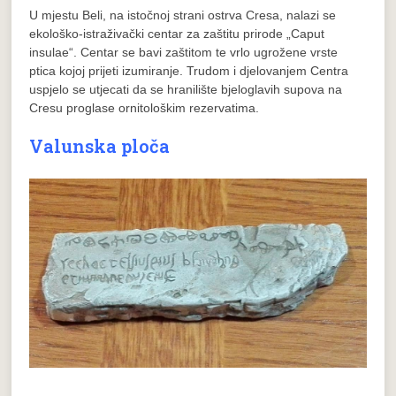
U mjestu Beli, na istočnoj strani ostrva Cresa, nalazi se
ekološko-istraživački centar za zaštitu prirode „Caput
insulae“. Centar se bavi zaštitom te vrlo ugrožene vrste
ptica kojoj prijeti izumiranje. Trudom i djelovanjem Centra
uspjelo se utjecati da se hranilište bjeloglavih supova na
Cresu proglase ornitološkim rezervatima.
Valunska ploča