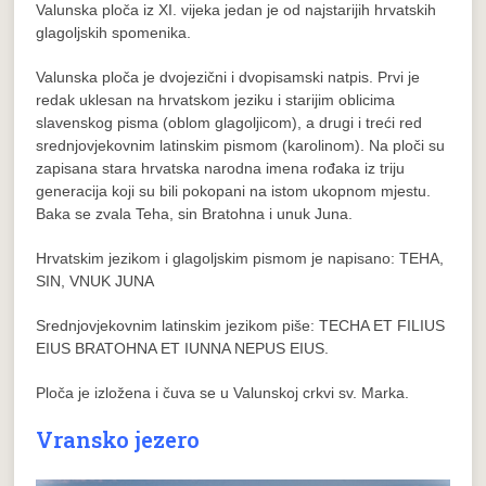
Valunska ploča iz XI. vijeka jedan je od najstarijih hrvatskih
glagoljskih spomenika.
Valunska ploča je dvojezični i dvopisamski natpis. Prvi je
redak uklesan na hrvatskom jeziku i starijim oblicima
slavenskog pisma (oblom glagoljicom), a drugi i treći red
srednjovjekovnim latinskim pismom (karolinom). Na ploči su
zapisana stara hrvatska narodna imena rođaka iz triju
generacija koji su bili pokopani na istom ukopnom mjestu.
Baka se zvala Teha, sin Bratohna i unuk Juna.
Hrvatskim jezikom i glagoljskim pismom je napisano: TEHA,
SIN, VNUK JUNA
Srednjovjekovnim latinskim jezikom piše: TECHA ET FILIUS
EIUS BRATOHNA ET IUNNA NEPUS EIUS.
Ploča je izložena i čuva se u Valunskoj crkvi sv. Marka.
Vransko jezero