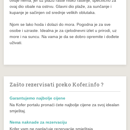
ovdje nema, jer uz plažu raste nisko raslinje, specifično za
ovaj dio obale na ostrvu. Glavni dio plaže, za sunčanje i
kupanje je sačinjen od srednje velikih oblutaka.
Njom se lako hoda i dolazi do mora. Pogodna je za sve
osobe i uzraste. Idealna je za cjelodnevni izlet u prirodi, uz
more i na suncu. Na vama je da se dobro opremite i dođete
uživati.
Zašto rezervisati preko Kofer.info ?
Garantujemo najbolje cijene
Na Kofer portalu pronaći ćete najbolje cijene za svoj idealan
smještaj.
Nema naknade za rezervaciju
Kofer vam ne naplaćuje rezervacije smještaja.