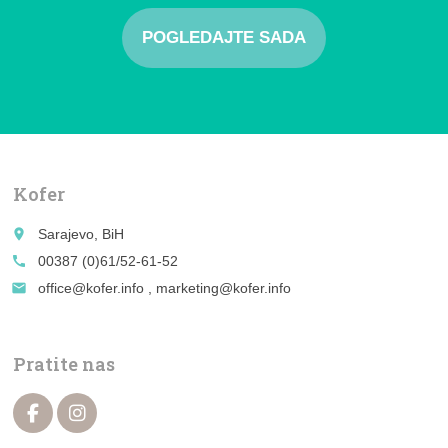
POGLEDAJTE SADA
Kofer
place
Sarajevo, BiH
call
00387 (0)61/52-61-52
email
office@kofer.info , marketing@kofer.info
Pratite nas