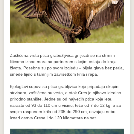
Zaštićena vrsta ptica grabežljivica gnijezdi se na strmim
liticama iznad mora sa partnerom s kojim ostaju do kraja
života. Posebne su po svom izgledu – bijela glava bez perja,
smeđe tijelo s tamnijim završetkom krila i repa.
Bjeloglavi supovi su ptice grabljivice koje pripadaju skupini
strvinara, zaštićena su vrsta, a otok Cres je njihovo idealno
prirodno stanište. Jedne su od najvećih ptica koje lete,
narastu od 93 do 110 cm u visinu, teže od 7 do 12 kg, a sa
svojim rasponom krila od 235 do 290 cm, osvajaju nebo
iznad ostrva Cresa i do 120 kilometara na sat.