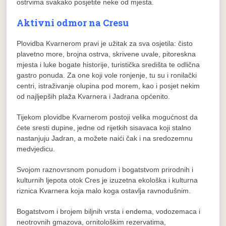
ostrvima svakako posjetite neke od mjesta.
Aktivni odmor na Cresu
Plovidba Kvarnerom pravi je užitak za sva osjetila: čisto
plavetno more, brojna ostrva, skrivene uvale, pitoreskna
mjesta i luke bogate historije, turistička središta te odlična
gastro ponuda. Za one koji vole ronjenje, tu su i ronilački
centri, istraživanje olupina pod morem, kao i posjet nekim
od najljepših plaža Kvarnera i Jadrana općenito.
Tijekom plovidbe Kvarnerom postoji velika mogućnost da
ćete sresti dupine, jedne od rijetkih sisavaca koji stalno
nastanjuju Jadran, a možete naići čak i na sredozemnu
medvjedicu.
Svojom raznovrsnom ponudom i bogatstvom prirodnih i
kulturnih ljepota otok Cres je izuzetna ekološka i kulturna
riznica Kvarnera koja malo koga ostavlja ravnodušnim.
Bogatstvom i brojem biljnih vrsta i endema, vodozemaca i
neotrovnih gmazova, ornitološkim rezervatima,