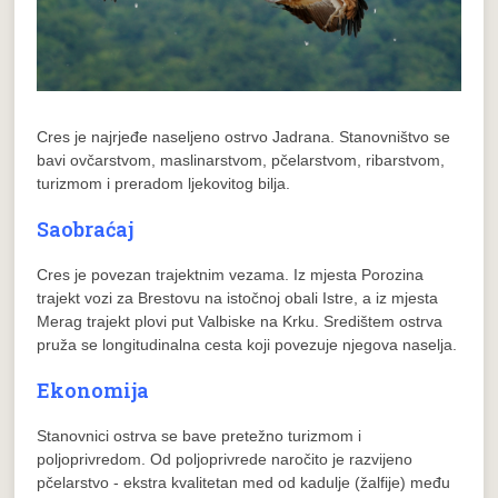
Cres je najrjeđe naseljeno ostrvo Jadrana. Stanovništvo se
bavi ovčarstvom, maslinarstvom, pčelarstvom, ribarstvom,
turizmom i preradom ljekovitog bilja.
Saobraćaj
Cres je povezan trajektnim vezama. Iz mjesta Porozina
trajekt vozi za Brestovu na istočnoj obali Istre, a iz mjesta
Merag trajekt plovi put Valbiske na Krku. Središtem ostrva
pruža se longitudinalna cesta koji povezuje njegova naselja.
Ekonomija
Stanovnici ostrva se bave pretežno turizmom i
poljoprivredom. Od poljoprivrede naročito je razvijeno
pčelarstvo - ekstra kvalitetan med od kadulje (žalfije) među