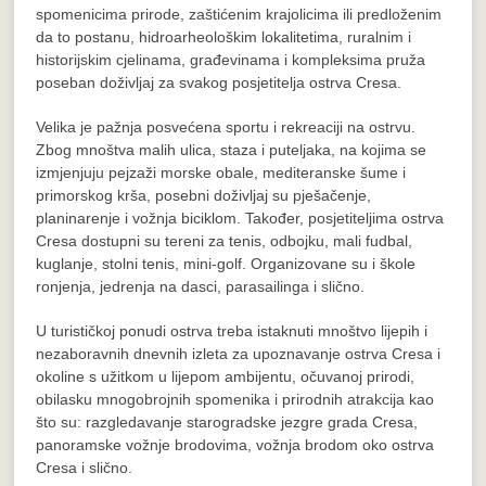
spomenicima prirode, zaštićenim krajolicima ili predloženim
da to postanu, hidroarheološkim lokalitetima, ruralnim i
historijskim cjelinama, građevinama i kompleksima pruža
poseban doživljaj za svakog posjetitelja ostrva Cresa.
Velika je pažnja posvećena sportu i rekreaciji na ostrvu.
Zbog mnoštva malih ulica, staza i puteljaka, na kojima se
izmjenjuju pejzaži morske obale, mediteranske šume i
primorskog krša, posebni doživljaj su pješačenje,
planinarenje i vožnja biciklom. Također, posjetiteljima ostrva
Cresa dostupni su tereni za tenis, odbojku, mali fudbal,
kuglanje, stolni tenis, mini-golf. Organizovane su i škole
ronjenja, jedrenja na dasci, parasailinga i slično.
U turističkoj ponudi ostrva treba istaknuti mnoštvo lijepih i
nezaboravnih dnevnih izleta za upoznavanje ostrva Cresa i
okoline s užitkom u lijepom ambijentu, očuvanoj prirodi,
obilasku mnogobrojnih spomenika i prirodnih atrakcija kao
što su: razgledavanje starogradske jezgre grada Cresa,
panoramske vožnje brodovima, vožnja brodom oko ostrva
Cresa i slično.