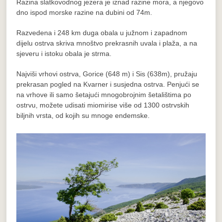
Razina slatkovodnog jezera je iznad razine mora, a njegovo
dno ispod morske razine na dubini od 74m.
Razvedena i 248 km duga obala u južnom i zapadnom
dijelu ostrva skriva mnoštvo prekrasnih uvala i plaža, a na
sjeveru i istoku obala je strma.
Najviši vrhovi ostrva, Gorice (648 m) i Sis (638m), pružaju
prekrasan pogled na Kvarner i susjedna ostrva. Penjući se
na vrhove ili samo šetajući mnogobrojnim šetalištima po
ostrvu, možete udisati miomirise više od 1300 ostrvskih
biljnih vrsta, od kojih su mnoge endemske.