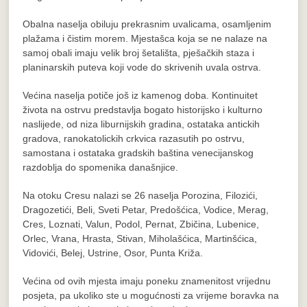
Obalna naselja obiluju prekrasnim uvalicama, osamljenim
plažama i čistim morem. Mjestašca koja se ne nalaze na
samoj obali imaju velik broj šetališta, pješačkih staza i
planinarskih puteva koji vode do skrivenih uvala ostrva.
Većina naselja potiče još iz kamenog doba. Kontinuitet
života na ostrvu predstavlja bogato historijsko i kulturno
naslijede, od niza liburnijskih gradina, ostataka antickih
gradova, ranokatolickih crkvica razasutih po ostrvu,
samostana i ostataka gradskih baština venecijanskog
razdoblja do spomenika današnjice.
Na otoku Cresu nalazi se 26 naselja Porozina, Filozići,
Dragozetići, Beli, Sveti Petar, Predošćica, Vodice, Merag,
Cres, Loznati, Valun, Podol, Pernat, Zbičina, Lubenice,
Orlec, Vrana, Hrasta, Stivan, Miholašćica, Martinšćica,
Vidovići, Belej, Ustrine, Osor, Punta Križa.
Većina od ovih mjesta imaju poneku znamenitost vrijednu
posjeta, pa ukoliko ste u mogućnosti za vrijeme boravka na