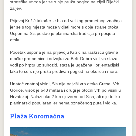
strateška utvrda jer se s nje pruža pogled na cijeli Riječki
zaljev.
Prijevoj Križić također je bio od velikog prometnog značaja
jer se s tog mjesta može vidjeti more s obje strane otoka.
Uspon na Sis postao je planinarska tradicija pri posjetu
otoku.
Početak uspona je na prijevoju Križić na raskršću glavne
otočke prometnice i odvojka za Beli. Dobro vidljiva staza
vodi po hrptu uz suhozid, staza je ugažena i orijentacijski
laka te se s nje pruža predivan pogled na okolicu i more.
Unatoč znatnoj visini, Sis nije najviši vrh otoka Cresa. Vrh
Gorice, visok je 648 metara i drugi je otočni vrh po visini u
Hrvatskoj. Nalazi oko 2 km sjeverno od Sisa, ali nije toliko
planinarski popularan jer nema označenog puta i vidika.
Plaža Koromačna