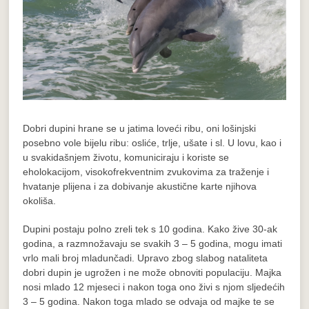
Dobri dupini hrane se u jatima loveći ribu, oni lošinjski
posebno vole bijelu ribu: osliće, trlje, ušate i sl. U lovu, kao i
u svakidašnjem životu, komuniciraju i koriste se
eholokacijom, visokofrekventnim zvukovima za traženje i
hvatanje plijena i za dobivanje akustične karte njihova
okoliša.
Dupini postaju polno zreli tek s 10 godina. Kako žive 30-ak
godina, a razmnožavaju se svakih 3 – 5 godina, mogu imati
vrlo mali broj mladunčadi. Upravo zbog slabog nataliteta
dobri dupin je ugrožen i ne može obnoviti populaciju. Majka
nosi mlado 12 mjeseci i nakon toga ono živi s njom sljedećih
3 – 5 godina. Nakon toga mlado se odvaja od majke te se