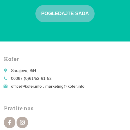
POGLEDAJTE SADA
Kofer
place
Sarajevo, BiH
call
00387 (0)61/52-61-52
email
office@kofer.info , marketing@kofer.info
Pratite nas