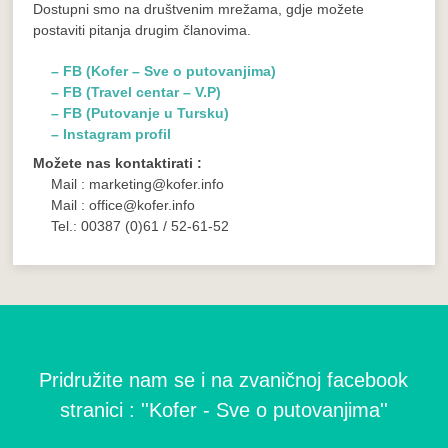
Dostupni smo na društvenim mrežama, gdje možete
postaviti pitanja drugim članovima.
– FB (Kofer – Sve o putovanjima)
– FB (Travel centar – V.P)
– FB (Putovanje u Tursku)
– Instagram profil
Možete nas kontaktirati :
Mail : marketing@kofer.info
Mail : office@kofer.info
Tel.: 00387 (0)61 / 52-61-52
Pridružite nam se i na zvaničnoj facebook
stranici : ''Kofer - Sve o putovanjima''