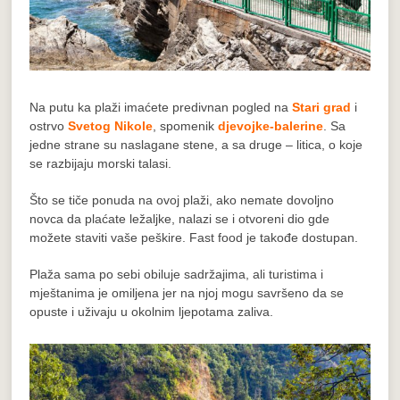
Na putu ka plaži imaćete predivnan pogled na
Stari grad
i
ostrvo
Svetog Nikole
, spomenik
djevojke-balerine
. Sa
jedne strane su naslagane stene, a sa druge – litica, o koje
se razbijaju morski talasi.
Što se tiče ponuda na ovoj plaži, ako nemate dovoljno
novca da plaćate ležaljke, nalazi se i otvoreni dio gde
možete staviti vaše peškire. Fast food je takođe dostupan.
Plaža sama po sebi obiluje sadržajima,
ali turistima i
mještanima je omiljena jer na njoj mogu savršeno da se
opuste i uživaju u okolnim ljepotama zaliva.