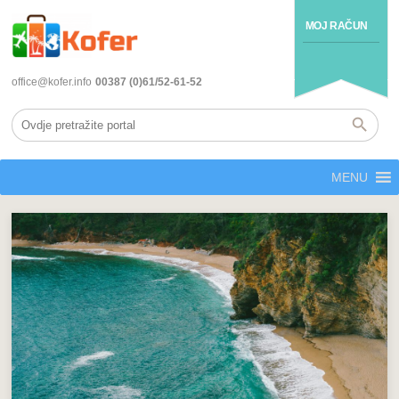
MOJ RAČUN
office@kofer.info
00387 (0)61/52-61-52
MENU