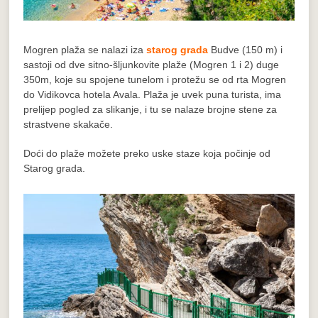
Mogren plaža se nalazi iza
starog grada
Budve (150 m) i
sastoji od dve sitno-šljunkovite plaže (Mogren 1 i 2) duge
350m, koje su spojene tunelom i protežu se od rta Mogren
do Vidikovca hotela Avala. Plaža je uvek puna turista, ima
prelijep pogled za slikanje, i tu se nalaze brojne stene za
strastvene skakače.
Doći do plaže možete preko uske staze koja počinje od
Starog grada.