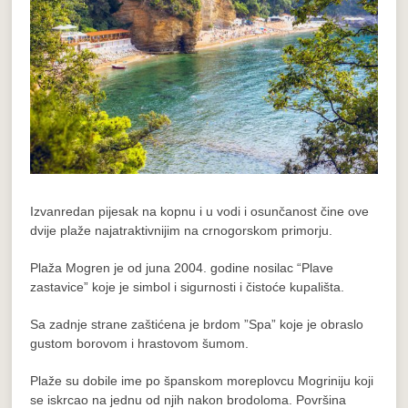
Izvanredan pijesak na kopnu i u vodi i osunčanost čine ove
dvije plaže najatraktivnijim na crnogorskom primorju.
Plaža Mogren je od juna 2004. godine nosilac “Plave
zastavice” koje je simbol i sigurnosti i čistoće kupališta.
Sa zadnje strane zaštićena je brdom ”Spa” koje je obraslo
gustom borovom i hrastovom šumom.
Plaže su dobile ime po španskom moreplovcu Mogriniju koji
se iskrcao na jednu od njih nakon brodoloma. Površina