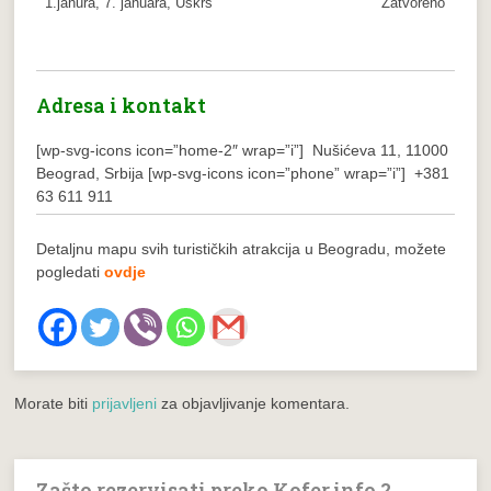
1.janura, 7. januara, Uskrs
Zatvoreno
Adresa i kontakt
[wp-svg-icons icon=”home-2″ wrap=”i”] Nušićeva 11, 11000
Beograd, Srbija
[wp-svg-icons icon=”phone” wrap=”i”] +381
63 611 911
Detaljnu mapu svih turističkih atrakcija u Beogradu, možete
pogledati
ovdje
Morate biti
prijavljeni
za objavljivanje komentara.
Zašto rezervisati preko Kofer.info ?