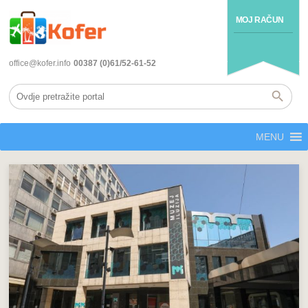
MOJ RAČUN
office@kofer.info
00387 (0)61/52-61-52
MENU