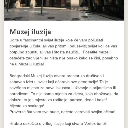
Muzej iluzija
Uđite u fascinantni svijet iluzija koje će vam poljuljati
povjerenje u čula, ali vas pritom i oduševiti; svijet koji će vas
potpuno zbuniti, ali vas i štošta naučiti… Posetite muzej i
ostaćete zadivljeni jer ništa nije onako kako se čini, posebno
ne u Muzeju iluzija!
Beogradski Muzej iluzija otvara prostor za društven i
zabavan izlet u svijet koji očarava sve generacije! To je
savršeno mjesto za nova iskustva i uživanje s prijateljima ili
porodicom. To nije samo mjesto za djecu, koja obožavaju da
dolaze, to je i mjesto za roditelje, parove, dede i bake!
Mjesto za svakoga!
Proverite šta vam sve nude, nećete vjerovati svojim očima!
Hrabro uskočite u vrtlog iluzije koji stvara Vortex tunel.