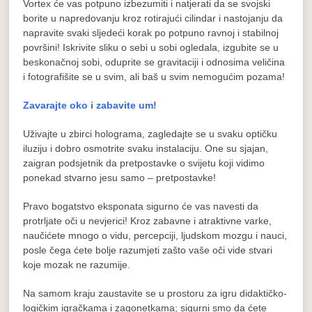
Vortex će vas potpuno izbezumiti i natjerati da se svojski
borite u napredovanju kroz rotirajući cilindar i nastojanju da
napravite svaki sljedeći korak po potpuno ravnoj i stabilnoj
površini! Iskrivite sliku o sebi u sobi ogledala, izgubite se u
beskonačnoj sobi, oduprite se gravitaciji i odnosima veličina
i fotografišite se u svim, ali baš u svim nemogućim pozama!
Zavarajte oko i zabavite um!
Uživajte u zbirci holograma, zagledajte se u svaku optičku
iluziju i dobro osmotrite svaku instalaciju. One su sjajan,
zaigran podsjetnik da pretpostavke o svijetu koji vidimo
ponekad stvarno jesu samo – pretpostavke!
Pravo bogatstvo eksponata sigurno će vas navesti da
protrljate oči u nevjerici! Kroz zabavne i atraktivne varke,
naučićete mnogo o vidu, percepciji, ljudskom mozgu i nauci,
posle čega ćete bolje razumjeti zašto vaše oči vide stvari
koje mozak ne razumije.
Na samom kraju zaustavite se u prostoru za igru didaktičko-
logičkim igračkama i zagonetkama; sigurni smo da ćete