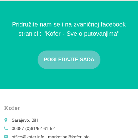
Pridružite nam se i na zvaničnoj facebook
stranici : ''Kofer - Sve o putovanjima''
POGLEDAJTE SADA
Kofer
place
Sarajevo, BiH
call
00387 (0)61/52-61-52
email
office@kofer.info , marketing@kofer.info