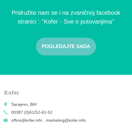
Pridružite nam se i na zvaničnoj facebook
stranici : ''Kofer - Sve o putovanjima''
POGLEDAJTE SADA
Kofer
place
Sarajevo, BiH
call
00387 (0)61/52-61-52
email
office@kofer.info , marketing@kofer.info