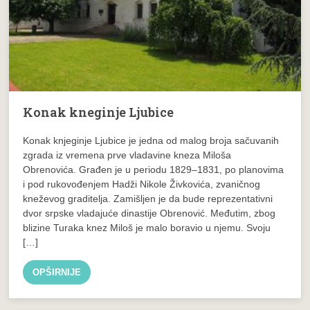
Konak kneginje Ljubice
Konak knjeginje Ljubice je jedna od malog broja sačuvanih
zgrada iz vremena prve vladavine kneza Miloša
Obrenovića. Građen je u periodu 1829–1831, po planovima
i pod rukovođenjem Hadži Nikole Živkovića, zvaničnog
kneževog graditelja. Zamišljen je da bude reprezentativni
dvor srpske vladajuće dinastije Obrenović. Međutim, zbog
blizine Turaka knez Miloš je malo boravio u njemu. Svoju
[…]
OPŠIRNIJE