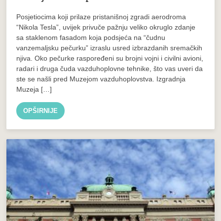
Posjetiocima koji prilaze pristanišnoj zgradi aerodroma
“Nikola Tesla”, uvijek privuče pažnju veliko okruglo zdanje
sa staklenom fasadom koja podsjeća na “čudnu
vanzemaljsku pečurku” izraslu usred izbrazdanih sremačkih
njiva. Oko pečurke raspoređeni su brojni vojni i civilni avioni,
radari i druga čuda vazduhoplovne tehnike, što vas uveri da
ste se našli pred Muzejom vazduhoplovstva. Izgradnja
Muzeja […]
OPŠIRNIJE