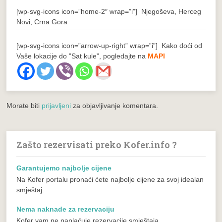
[wp-svg-icons icon=”home-2″ wrap=”i”] Njegoševa, Herceg
Novi, Crna Gora
[wp-svg-icons icon=”arrow-up-right” wrap=”i”] Kako doći od
Vaše lokacije do ”Sat kule”, pogledajte na
MAPI
Morate biti
prijavljeni
za objavljivanje komentara.
Zašto rezervisati preko Kofer.info ?
Garantujemo najbolje cijene
Na Kofer portalu pronaći ćete najbolje cijene za svoj idealan
smještaj.
Nema naknade za rezervaciju
Kofer vam ne naplaćuje rezervacije smještaja.