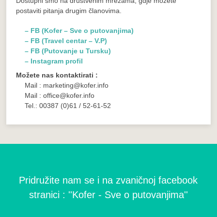
Dostupni smo na društvenim mrežama, gdje možete
postaviti pitanja drugim članovima.
– FB (Kofer – Sve o putovanjima)
– FB (Travel centar – V.P)
– FB (Putovanje u Tursku)
– Instagram profil
Možete nas kontaktirati :
Mail : marketing@kofer.info
Mail : office@kofer.info
Tel.: 00387 (0)61 / 52-61-52
Pridružite nam se i na zvaničnoj facebook
stranici : ''Kofer - Sve o putovanjima''