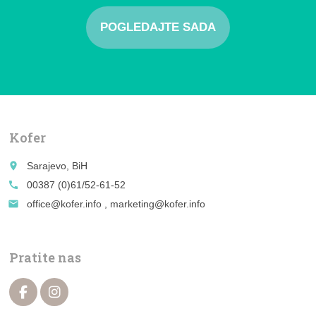
POGLEDAJTE SADA
Kofer
place
Sarajevo, BiH
call
00387 (0)61/52-61-52
email
office@kofer.info , marketing@kofer.info
Pratite nas