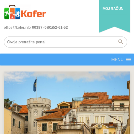
MOJ RAČUN
office@kofer.info
00387 (0)61/52-61-52
MENU