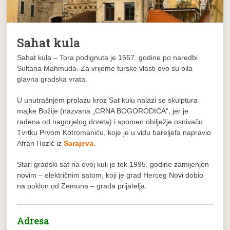
Sahat kula
Sahat kula – Tora podignuta je 1667. godine po naredbi
Sultana Mahmuda. Za vrijeme turske vlasti ovo su bila
glavna gradska vrata.
U unutrašnjem prolazu kroz Sat kulu nalazi se skulptura
majke Božije (nazvana „CRNA BOGORODICA“, jer je
rađena od nagorjelog drveta) i spomen obilježje osnivaču
Tvrtku Prvom Kotromaniću, koje je u vidu bareljefa napravio
Afran Hozić iz
Sarajeva.
Stari gradski sat na ovoj kuli je tek 1995. godine zamijenjen
novim – električnim satom, koji je grad Herceg Novi dobio
na poklon od Zemuna – grada prijatelja.
Adresa