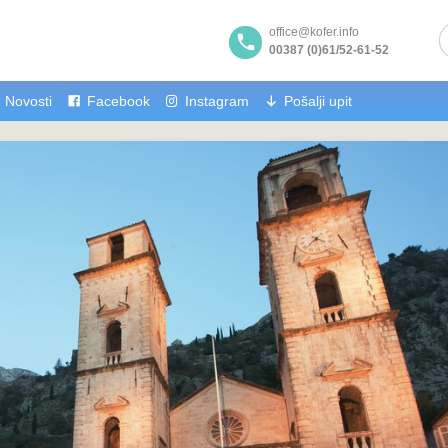
office@kofer.info
00387 (0)61/52-61-52
Novosti
Facebook
Instagram
Pošalji upit