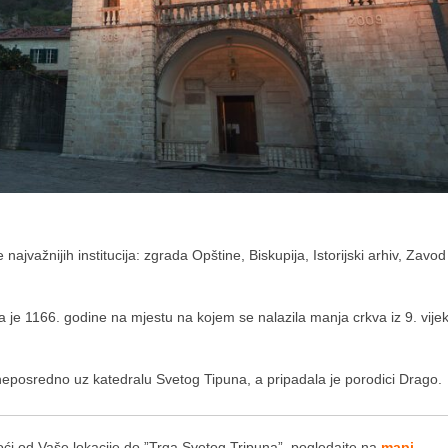
jvažnijih institucija: zgrada Opštine, Biskupija, Istorijski arhiv, Zavod
 je 1166. godine na mjestu na kojem se nalazila manja crkva iz 9. vije
se neposredno uz katedralu Svetog Tipuna, a pripadala je porodici Drago.
oći od Vaše lokacije do ”Trga Svetog Tripuna”, pogledajte na
mapi