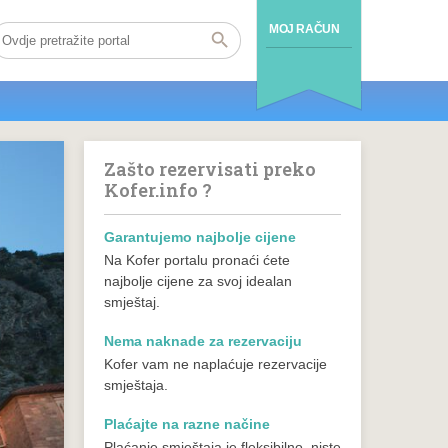
MOJ RAČUN
Zašto rezervisati preko
Kofer.info ?
Garantujemo najbolje cijene
Na Kofer portalu pronaći ćete
najbolje cijene za svoj idealan
smještaj.
Nema naknade za rezervaciju
Kofer vam ne naplaćuje rezervacije
smještaja.
Plaćajte na razne načine
Plaćanje smještaja je fleksibilno, niste