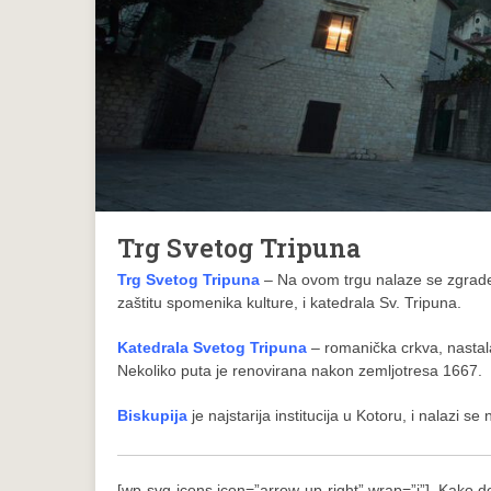
Trg Svetog Tripuna
Trg Svetog Tripuna
– Na ovom trgu nalaze se zgrade na
zaštitu spomenika kulture, i katedrala Sv. Tripuna.
Katedrala Svetog Tripuna
– romanička crkva, nastala
Nekoliko puta je renovirana nakon zemljotresa 1667.
Biskupija
je najstarija institucija u Kotoru, i nalazi 
[wp-svg-icons icon=”arrow-up-right” wrap=”i”] Kako d