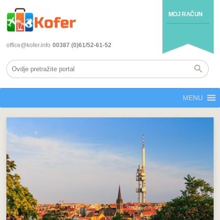
MOJ RAČUN
office@kofer.info
00387 (0)61/52-61-52
MENU