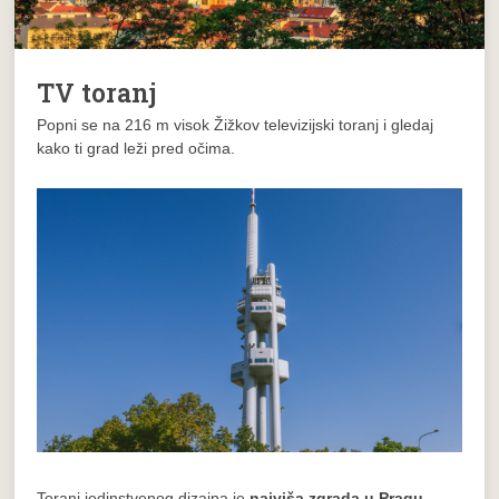
TV toranj
Popni se na 216 m visok Žižkov televizijski toranj i gledaj
kako ti grad leži pred očima.
Toranj jedinstvenog dizajna je
najviša zgrada u Pragu
.