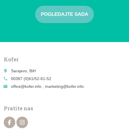
POGLEDAJTE SADA
Kofer
place
Sarajevo, BiH
call
00387 (0)61/52-61-52
email
office@kofer.info , marketing@kofer.info
Pratite nas