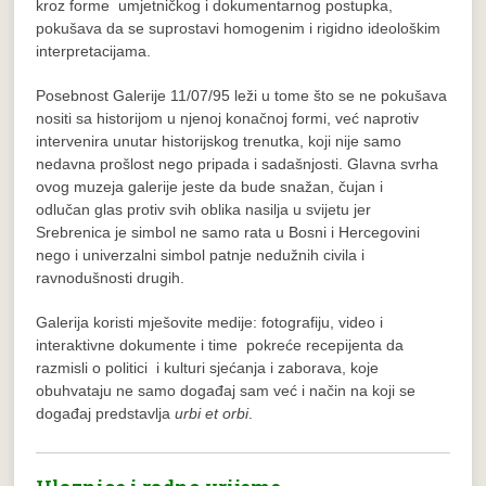
kroz forme umjetničkog i dokumentarnog postupka,
pokušava da se suprostavi homogenim i rigidno ideološkim
interpretacijama.
Posebnost Galerije 11/07/95 leži u tome što se ne pokušava
nositi sa historijom u njenoj konačnoj formi, već naprotiv
intervenira unutar historijskog trenutka, koji nije samo
nedavna prošlost nego pripada i sadašnjosti. Glavna svrha
ovog muzeja galerije jeste da bude snažan, čujan i
odlučan glas protiv svih oblika nasilja u svijetu jer
Srebrenica je simbol ne samo rata u Bosni i Hercegovini
nego i univerzalni simbol patnje nedužnih civila i
ravnodušnosti drugih.
Galerija koristi mješovite medije: fotografiju, video i
interaktivne dokumente i time pokreće recepijenta da
razmisli o politici i kulturi sjećanja i zaborava, koje
obuhvataju ne samo događaj sam već i način na koji se
događaj predstavlja
urbi et orbi
.