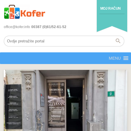
MOJ RAČUN
office@kofer.info
00387 (0)61/52-61-52
MENU