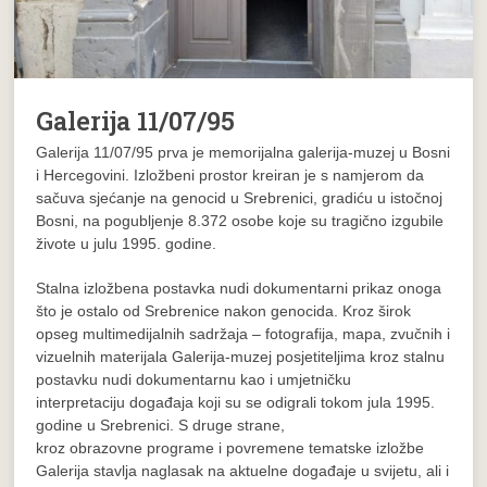
Galerija 11/07/95
Galerija 11/07/95 prva je memorijalna galerija-muzej u Bosni
i Hercegovini. Izložbeni prostor kreiran je s namjerom da
sačuva sjećanje na genocid u Srebrenici, gradiću u istočnoj
Bosni, na pogubljenje 8.372 osobe koje su tragično izgubile
živote u julu 1995. godine.
Stalna izložbena postavka nudi dokumentarni prikaz onoga
što je ostalo od Srebrenice nakon genocida. Kroz širok
opseg multimedijalnih sadržaja – fotografija, mapa, zvučnih i
vizuelnih materijala Galerija-muzej posjetiteljima kroz stalnu
postavku nudi dokumentarnu kao i umjetničku
interpretaciju događaja koji su se odigrali tokom jula 1995.
godine u Srebrenici. S druge strane,
kroz obrazovne programe i povremene tematske izložbe
Galerija stavlja naglasak na aktuelne događaje u svijetu, ali i