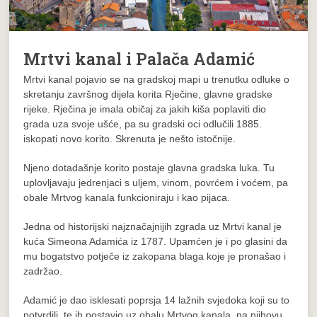
Mrtvi kanal i Palača Adamić
Mrtvi kanal pojavio se na gradskoj mapi u trenutku odluke o
skretanju završnog dijela korita Rječine, glavne gradske
rijeke. Rječina je imala običaj za jakih kiša poplaviti dio
grada uza svoje ušće, pa su gradski oci odlučili 1885.
iskopati novo korito. Skrenuta je nešto istočnije.
Njeno dotadašnje korito postaje glavna gradska luka. Tu
uplovljavaju jedrenjaci s uljem, vinom, povrćem i voćem, pa
obale Mrtvog kanala funkcioniraju i kao pijaca.
Jedna od historijski najznačajnijih zgrada uz Mrtvi kanal je
kuća Simeona Adamića iz 1787. Upamćen je i po glasini da
mu bogatstvo potječe iz zakopana blaga koje je pronašao i
zadržao.
Adamić je dao isklesati poprsja 14 lažnih svjedoka koji su to
potvrdili, te ih postavio uz obalu Mrtvog kanala, na njihovu