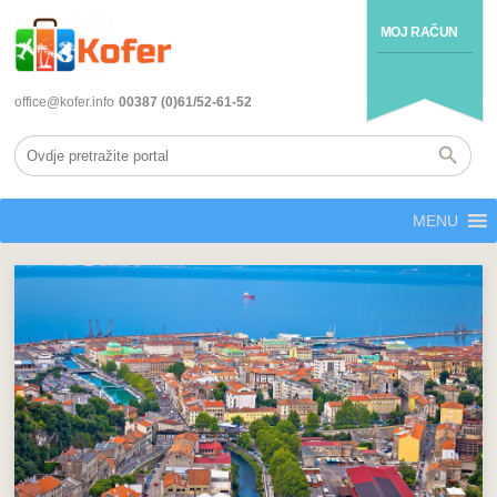
MOJ RAČUN
office@kofer.info
00387 (0)61/52-61-52
MENU