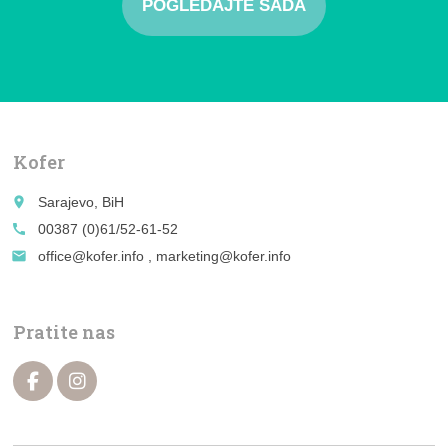
POGLEDAJTE SADA
Kofer
place
Sarajevo, BiH
call
00387 (0)61/52-61-52
email
office@kofer.info , marketing@kofer.info
Pratite nas