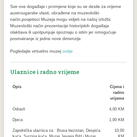
Sve ove događaje i promjene koje su se desile za vrijeme
austrougarske vlasti, obrađene na muzeološki
način,posjetioci Muzeja mogu vidjeti na našoj izložbi.
Muzeološki način prezentacije historijskih događaja
olakšava ili upotpunjuje spoznaju o istim jer omogućuje
posmatranje iz jedne nove dimenzije.
Pogledajte virtuelno muzej
ovdje
Ulaznice i radno vrijeme
Opis
Cijena i
radno
vrijeme
Odrasli
4,00 KM
Djeca
1,00 KM
Zajednička ulaznica za : Brusa bezistan, Despića
10,00
kuća, Svrzina kuća, Muzej Jevreja BiH i Muzej
KM