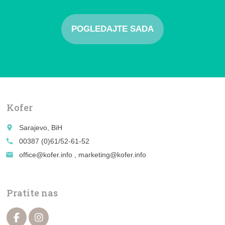
POGLEDAJTE SADA
Kofer
place
Sarajevo, BiH
call
00387 (0)61/52-61-52
email
office@kofer.info , marketing@kofer.info
Pratite nas