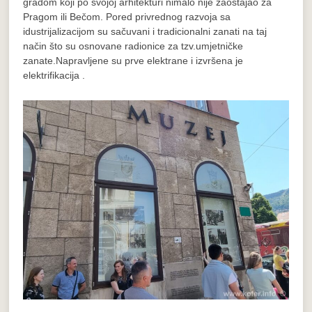
gradom koji po svojoj arhitekturi nimalo nije zaostajao za
Pragom ili Bečom. Pored privrednog razvoja sa
idustrijalizacijom su sačuvani i tradicionalni zanati na taj
način što su osnovane radionice za tzv.umjetničke
zanate.Napravljene su prve elektrane i izvršena je
elektrifikacija .