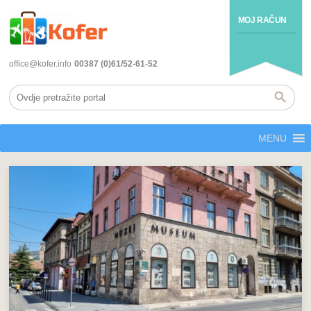
MOJ RAČUN
office@kofer.info
00387 (0)61/52-61-52
MENU