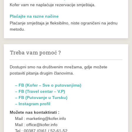
Kofer vam ne naplaćuje rezervacije smještaja.
Plaćajte na razne načine
Plaćanje smještaja je fleksibilno, niste ograničeni na jednu
metodu.
Treba vam pomoć ?
Dostupni smo na društvenim mrežama, gdje možete
postaviti pitanja drugim članovima.
– FB (Kofer – Sve o putovanjima)
– FB (Travel centar – V.P)
– FB (Putovanje u Tursku)
– Instagram profil
Možete nas kontaktirati :
Mail : marketing@kofer.info
Mail : office@kofer.info
Tel.: 00387 (0)61 / 52-61-52