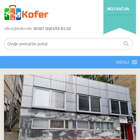
MOJ RAČUN
office@kofer.info
00387 (0)61/52-61-52
MENU