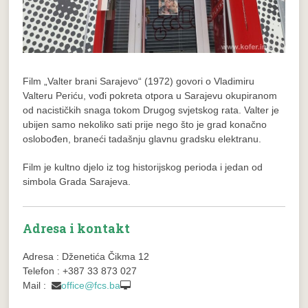
Film „Valter brani Sarajevo“ (1972) govori o Vladimiru
Valteru Periću, vođi pokreta otpora u Sarajevu okupiranom
od nacističkih snaga tokom Drugog svjetskog rata. Valter je
ubijen samo nekoliko sati prije nego što je grad konačno
oslobođen, braneći tadašnju glavnu gradsku elektranu.
Film je kultno djelo iz tog historijskog perioda i jedan od
simbola Grada Sarajeva.
Adresa i kontakt
Adresa : Dženetića Čikma 12
Telefon : +387 33 873 027
Mail :
office@fcs.ba