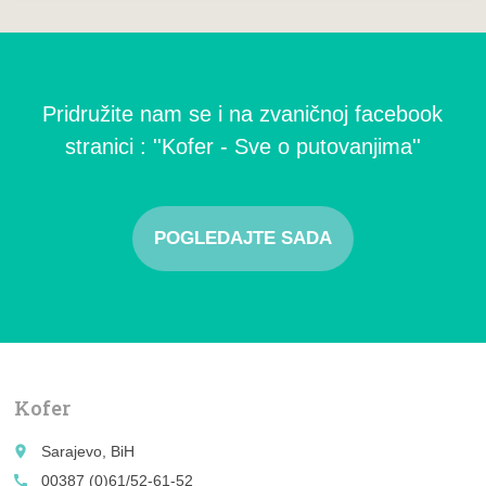
Pridružite nam se i na zvaničnoj facebook
stranici : ''Kofer - Sve o putovanjima''
POGLEDAJTE SADA
Kofer
place
Sarajevo, BiH
call
00387 (0)61/52-61-52