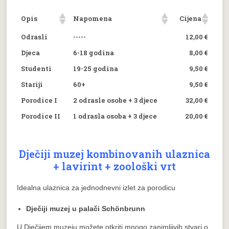
Opis
Napomena
Cijena
Odrasli
-----
12,00 €
Djeca
6-18 godina
8,00 €
Studenti
19-25 godina
9,50 €
Stariji
60+
9,50 €
Porodice I
2 odrasle osobe + 3 djece
32,00 €
Porodice II
1 odrasla osoba + 3 djece
20,00 €
Dječiji muzej kombinovanih ulaznica
+ lavirint + zoološki vrt
Idealna ulaznica za jednodnevni izlet za porodicu
Dječiji muzej u palači Schönbrunn
U Dječijem muzeju možete otkriti mnogo zanimljivih stvari o