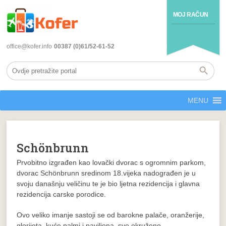
MOJ RAČUN
office@kofer.info
00387 (0)61/52-61-52
MENU
Schönbrunn
Prvobitno izgrađen kao lovački dvorac s ogromnim parkom,
dvorac Schönbrunn sredinom 18.vijeka nadograđen je u
svoju današnju veličinu te je bio ljetna rezidencija i glavna
rezidencija carske porodice.
Ovo veliko imanje sastoji se od barokne palače, oranžerije,
glorijeta, kuće palmi i paviljona, sve okruženo