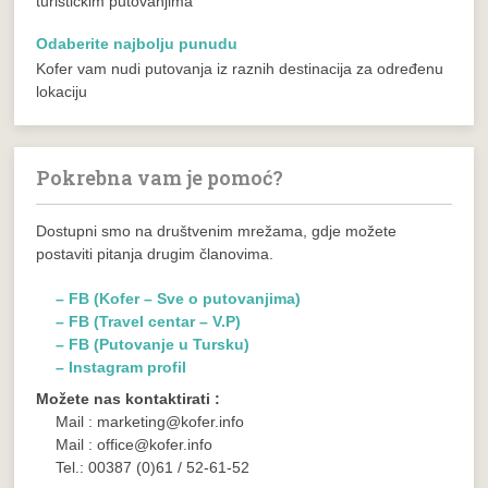
turističkim putovanjima
Odaberite najbolju punudu
Kofer vam nudi putovanja iz raznih destinacija za određenu
lokaciju
Pokrebna vam je pomoć?
Dostupni smo na društvenim mrežama, gdje možete
postaviti pitanja drugim članovima.
– FB (Kofer – Sve o putovanjima)
– FB (Travel centar – V.P)
– FB (Putovanje u Tursku)
– Instagram profil
Možete nas kontaktirati :
Mail : marketing@kofer.info
Mail : office@kofer.info
Tel.: 00387 (0)61 / 52-61-52