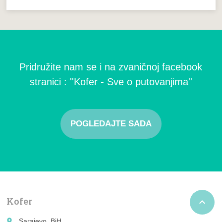
Pridružite nam se i na zvaničnoj facebook
stranici : ''Kofer - Sve o putovanjima''
POGLEDAJTE SADA
Kofer

place
Sarajevo, BiH