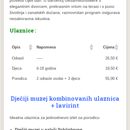
provesti cijeli dan: U baroknoj Gesamtkunstwerk s
elegantnim dvorcem, prekrasnim vrtom na terasi i s puno
životinja i zanatskih dućana, raznovrstan program osigurava
nezaboravna iskustva.
Ulaznice :
Opis
Napomena
Cijena
Odrasli
-----
26,50 €
Djeca
6-18 godina
19,50 €
Porodica
2 odrasle osobe + 3 djece
55,00 €
Dječiji muzej kombinovanih ulaznica
+ lavirint
Idealna ulaznica za jednodnevni izlet za porodicu
Dječiji muzej u palači Schönbrunn