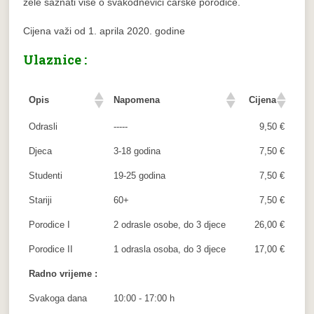
žele saznati više o svakodnevici carske porodice.
Cijena važi od 1. aprila 2020. godine
Ulaznice :
Opis
Napomena
Cijena
Odrasli
-----
9,50 €
Djeca
3-18 godina
7,50 €
Studenti
19-25 godina
7,50 €
Stariji
60+
7,50 €
Porodice I
2 odrasle osobe, do 3 djece
26,00 €
Porodice II
1 odrasla osoba, do 3 djece
17,00 €
Radno vrijeme :
Svakoga dana
10:00 - 17:00 h