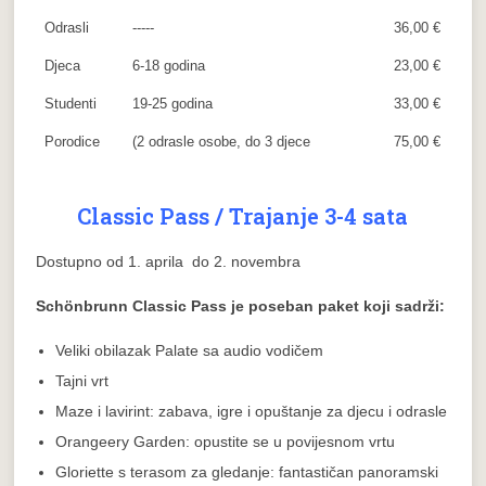
Odrasli
-----
36,00 €
Djeca
6-18 godina
23,00 €
Studenti
19-25 godina
33,00 €
Porodice
(2 odrasle osobe, do 3 djece
75,00 €
Classic Pass / Trajanje 3-4 sata
Dostupno od 1. aprila do 2. novembra
Schönbrunn Classic Pass je poseban paket koji sadrži:
Veliki obilazak Palate sa audio vodičem
Tajni vrt
Maze i lavirint: zabava, igre i opuštanje za djecu i odrasle
Orangeery Garden: opustite se u povijesnom vrtu
Gloriette s terasom za gledanje: fantastičan panoramski