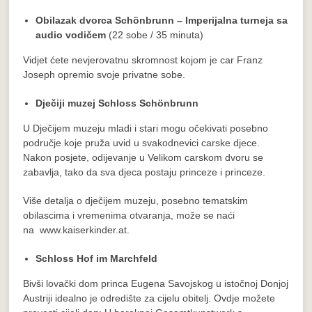
Obilazak dvorca Schönbrunn – Imperijalna turneja sa
audio vodičem
(22 sobe / 35 minuta)
Vidjet ćete nevjerovatnu skromnost kojom je car Franz
Joseph opremio svoje privatne sobe.
Dječiji muzej Schloss Schönbrunn
U Dječijem muzeju mladi i stari mogu očekivati ​​posebno
područje koje pruža uvid u svakodnevici carske djece.
Nakon posjete, odijevanje u Velikom carskom dvoru se
zabavlja, tako da sva djeca postaju princeze i princeze.
Više detalja o dječijem muzeju, posebno tematskim
obilascima i vremenima otvaranja, može se naći
na www.kaiserkinder.at.
Schloss Hof im Marchfeld
Bivši lovački dom princa Eugena Savojskog u istočnoj Donjoj
Austriji idealno je odredište za cijelu obitelj. Ovdje možete