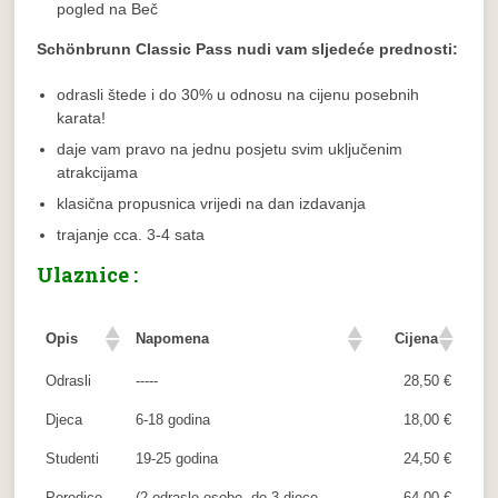
pogled na Beč
Schönbrunn Classic Pass nudi vam sljedeće prednosti:
odrasli štede i do 30% u odnosu na cijenu posebnih
karata!
daje vam pravo na jednu posjetu svim uključenim
atrakcijama
klasična propusnica vrijedi na dan izdavanja
trajanje cca. 3-4 sata
Ulaznice :
Opis
Napomena
Cijena
Odrasli
-----
28,50 €
Djeca
6-18 godina
18,00 €
Studenti
19-25 godina
24,50 €
Porodice
(2 odrasle osobe, do 3 djece
64,00 €