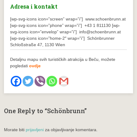
Adresa i kontakt
[wp-svg-icons icon=”screen” wrap=”i”] www.schoenbrunn.at
[wp-svg-icons icon=”phone” wrap=”i”] +43 1 811130
[wp-
svg-icons icon=”envelop” wrap=”i”] info@schoenbrunn.at
[wp-svg-icons icon=”home-2″ wrap=”i”] Schönbrunner
Schloßstraße 47, 1130 Wien
Detaljnu mapu svih turističkih atrakcija u Beču, možete
pogledati
ovdje
One Reply to “Schönbrunn”
Morate biti
prijavljeni
za objavljivanje komentara.