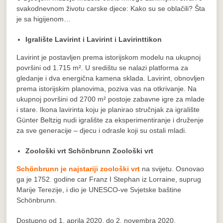
svakodnevnom životu carske djece: Kako su se oblačili? Šta
je sa higijenom…
Igralište Lavirint i Lavirint i Lavirinttikon
Lavirint je postavljen prema istorijskom modelu na ukupnoj
površini od 1.715 m². U središtu se nalazi platforma za
gledanje i dva energična kamena sklada. Lavirint, obnovljen
prema istorijskim planovima, poziva vas na otkrivanje. Na
ukupnoj površini od 2700 m² postoje zabavne igre za mlade
i stare. Ikona lavirinta koju je planirao stručnjak za igralište
Günter Beltzig nudi igralište za eksperimentiranje i druženje
za sve generacije – djecu i odrasle koji su ostali mladi.
Zoološki vrt Schönbrunn Zoološki vrt
Schönbrunn je najstariji zoološki vrt
na svijetu. Osnovao
ga je 1752. godine car Franz I Stephan iz Lorraine, suprug
Marije Terezije, i dio je UNESCO-ve Svjetske baštine
Schönbrunn.
Dostupno od 1. aprila 2020. do 2. novembra 2020.