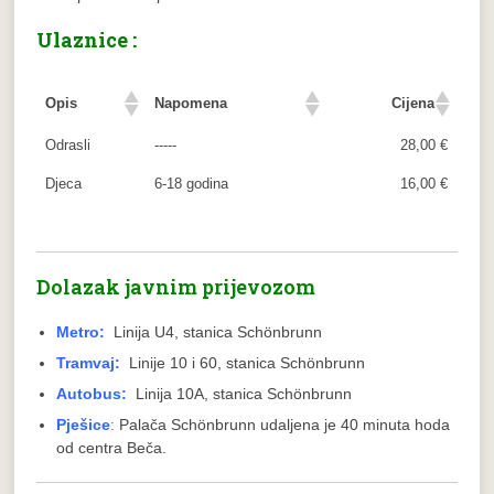
Ulaznice :
Opis
Napomena
Cijena
Odrasli
-----
28,00 €
Djeca
6-18 godina
16,00 €
Dolazak javnim prijevozom
Metro:
Linija U4, stanica Schönbrunn
Tramvaj:
Linije 10 i 60, stanica Schönbrunn
Autobus:
Linija 10A, stanica Schönbrunn
Pješice
:
Palača Schönbrunn udaljena je 40 minuta hoda
od centra Beča.