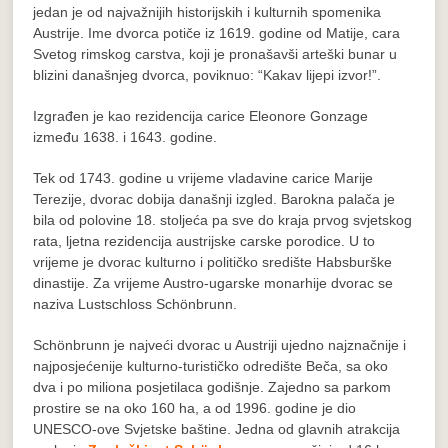
jedan je od najvažnijih historijskih i kulturnih spomenika
Austrije. Ime dvorca potiče iz 1619. godine od Matije, cara
Svetog rimskog carstva, koji je pronašavši arteški bunar u
blizini današnjeg dvorca, poviknuo: “Kakav lijepi izvor!”.
Izgrađen je kao rezidencija carice Eleonore Gonzage
između 1638. i 1643. godine.
Tek od 1743. godine u vrijeme vladavine carice Marije
Terezije, dvorac dobija današnji izgled. Barokna palača je
bila od polovine 18. stoljeća pa sve do kraja prvog svjetskog
rata, ljetna rezidencija austrijske carske porodice. U to
vrijeme je dvorac kulturno i političko središte Habsburške
dinastije. Za vrijeme Austro-ugarske monarhije dvorac se
naziva Lustschloss Schönbrunn.
Schönbrunn je najveći dvorac u Austriji ujedno najznačnije i
najposjećenije kulturno-turističko odredište Beča, sa oko
dva i po miliona posjetilaca godišnje. Zajedno sa parkom
prostire se na oko 160 ha, a od 1996. godine je dio
UNESCO-ove Svjetske baštine. Jedna od glavnih atrakcija