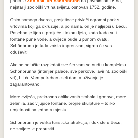
parka je
Zoološki vrt Schönbrunn
na površini od 16 ha,
najstariji zoološki vrt na svijetu, osnovan 1752. godine.
Osim samoga dvorca, posjetioce privlači ogromni park s
vrtovima koji ga okružuje, a po nama, on je najljepši u Beču.
Posebno je lijep u proljeće i tokom ljeta, kada kada su i
fontane pune vode, a cvijeće bude u punom cvatu.
Schönbrunn je tada zaista impresivan, sigrno će vas
oduševiti.
Ako se odlučite razgledati sve što vam se nudi u kompleksu
Schönbrunna (interijer palače, sve parkove, lavirint, zoološki
vrt), bit će Vam potreban cijeli dan, a uživanje je
zagarantovano.
More cvijeća, prekrasno oblikovanih stabala i grmova, more
zelenila, zadivljujuće fontane, brojne skulpture – toliko
umjetnosti na jednom mjestu.
Schönbrunn je velika turistička atrakcija, i dok ste u Beču,
ne smijete je propustiti.