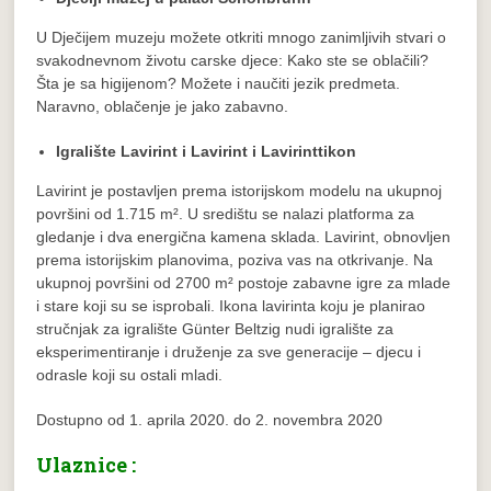
U Dječijem muzeju možete otkriti mnogo zanimljivih stvari o
svakodnevnom životu carske djece: Kako ste se oblačili?
Šta je sa higijenom? Možete i naučiti jezik predmeta.
Naravno, oblačenje je jako zabavno.
Igralište Lavirint i Lavirint i Lavirinttikon
Lavirint je postavljen prema istorijskom modelu na ukupnoj
površini od 1.715 m². U središtu se nalazi platforma za
gledanje i dva energična kamena sklada. Lavirint, obnovljen
prema istorijskim planovima, poziva vas na otkrivanje. Na
ukupnoj površini od 2700 m² postoje zabavne igre za mlade
i stare koji su se isprobali. Ikona lavirinta koju je planirao
stručnjak za igralište Günter Beltzig nudi igralište za
eksperimentiranje i druženje za sve generacije – djecu i
odrasle koji su ostali mladi.
Dostupno od 1. aprila 2020. do 2. novembra 2020
Ulaznice :