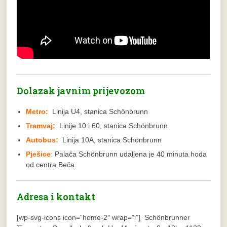
Dolazak javnim prijevozom
Metro:
Linija U4, stanica Schönbrunn
Tramvaj:
Linije 10 i 60, stanica Schönbrunn
Autobus:
Linija 10A, stanica Schönbrunn
Pješice
:
Palača Schönbrunn udaljena je 40 minuta hoda
od centra Beča.
Adresa i kontakt
[wp-svg-icons icon=”home-2″ wrap=”i”] Schönbrunner