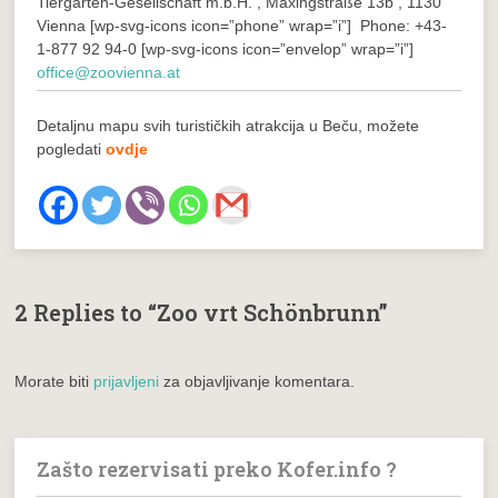
Tiergarten-Gesellschaft m.b.H. , Maxingstraße 13b , 1130
Vienna
[wp-svg-icons icon=”phone” wrap=”i”] Phone: +43-
1-877 92 94-0
[wp-svg-icons icon=”envelop” wrap=”i”]
office@zoovienna.at
Detaljnu mapu svih turističkih atrakcija u Beču, možete
pogledati
ovdje
2 Replies to “Zoo vrt Schönbrunn”
Morate biti
prijavljeni
za objavljivanje komentara.
Zašto rezervisati preko Kofer.info ?