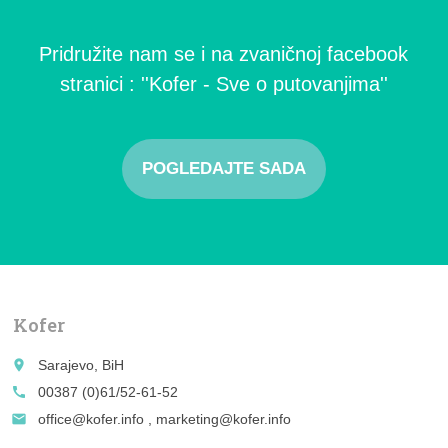
Pridružite nam se i na zvaničnoj facebook
stranici : ''Kofer - Sve o putovanjima''
POGLEDAJTE SADA
Kofer
place
Sarajevo, BiH
call
00387 (0)61/52-61-52
email
office@kofer.info , marketing@kofer.info