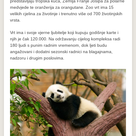
predstavljaju tropska kuća, Zemlja Franje Josipa za polarne
medvjede te oranžerija za orangutane. Zoo vrt ima 15
velikih cjelina za životinje i trenutno više od 700 životinjskih
vrsta.
Vrt ima i svoje vjerne ljubitelje koji kupuju godišnje karte i
njih je čak 120.000. Na održavanju cijelog kompleksa radi
180 ljudi s punim radnim vremenom, dok ljeti budu
angažovani i dodatni sezonski radnici na blagajnama,
nadzoru i drugim poslovima.