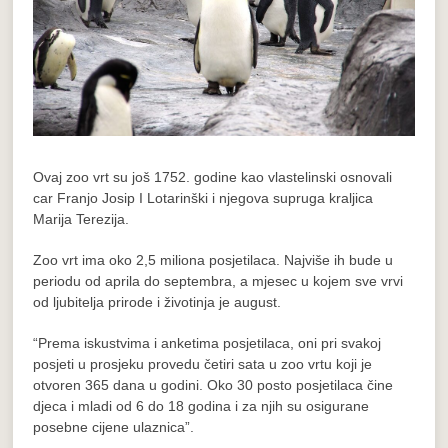
Ovaj zoo vrt su još 1752. godine kao vlastelinski osnovali
car Franjo Josip I Lotarinški i njegova supruga kraljica
Marija Terezija.
Zoo vrt ima oko 2,5 miliona posjetilaca. Najviše ih bude u
periodu od aprila do septembra, a mjesec u kojem sve vrvi
od ljubitelja prirode i životinja je august.
“Prema iskustvima i anketima posjetilaca, oni pri svakoj
posjeti u prosjeku provedu četiri sata u zoo vrtu koji je
otvoren 365 dana u godini. Oko 30 posto posjetilaca čine
djeca i mladi od 6 do 18 godina i za njih su osigurane
posebne cijene ulaznica”.