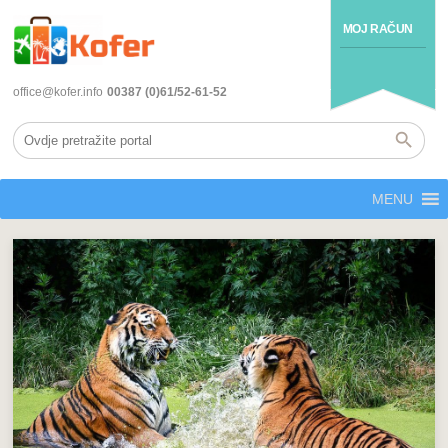
MOJ RAČUN
office@kofer.info
00387 (0)61/52-61-52
MENU