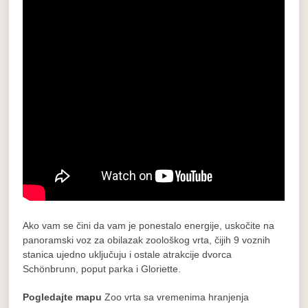
Ako vam se čini da vam je ponestalo energije, uskočite na
panoramski voz za obilazak zoološkog vrta, čijih 9 voznih
stanica ujedno uključuju i ostale atrakcije dvorca
Schönbrunn, poput parka i Gloriette.
Pogledajte mapu
Zoo vrta sa vremenima hranjenja