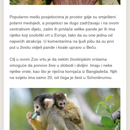
Popularno među posjetiocima je prostor gdje su smješteni
polarni medvjedi, a posjetioci se dugo zadržavaju i na ovom
centralnom dijelu, zatim ih privlače velike pande jer ih ima
rijetko koji zoološki vrt u Evropi, tako da su one jedna od
najvećih atrakcija. U komentarima na ljudi pišu da su prvi
put u životu vidjeli pande i koale upravo u Beču.
Cilj u ovom Zoo vrtu je da nekim životinjskim vrstama
omoguće da ponovo žive u slobodi i divljini. Imaju i neke
rijetke vrste, kao što je riječna kornjača iz Bangladeša. Njih
na svijetu ima samo 20, od čega je šest u Schonbrunnu.