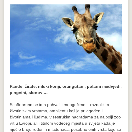
Pande, žirafe, nilski konji, orangutani, polarni medvjedi,
pingvini, slonovi…
Schönbrunn se ima pohvaliti mnogočime – raznolikim
životinjskim vrstama, ambijentu koji je prilagođen i
životinjama i ljudima, višestrukim nagradama za najbolji zoo
vrt u Evropi, ali i titulom vodećeg mjesta u svijetu kada je
riječ o broju rođenih mladunaca, posebno onih vrsta koje se