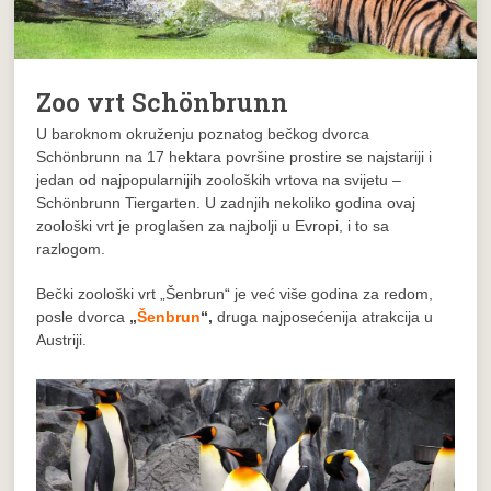
Zoo vrt Schönbrunn
U baroknom okruženju poznatog bečkog dvorca
Schönbrunn na 17 hektara površine prostire se najstariji i
jedan od najpopularnijih zooloških vrtova na svijetu –
Schönbrunn Tiergarten. U zadnjih nekoliko godina ovaj
zoološki vrt je proglašen za najbolji u Evropi, i to sa
razlogom.
Bečki zoološki vrt „Šenbrun“ je već više godina za redom,
posle dvorca
„
Šenbrun
“,
druga najposećenija atrakcija u
Austriji.