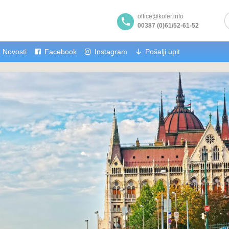
office@kofer.info
00387 (0)61/52-61-52
Novosti
Facebook
Instagram
Pošalji upit