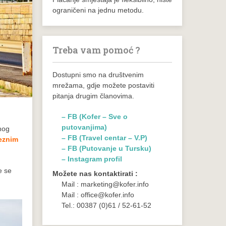
ograničeni na jednu metodu.
Treba vam pomoć ?
Dostupni smo na društvenim
mrežama, gdje možete postaviti
pitanja drugim članovima.
– FB (Kofer – Sve o
putovanjima)
inog
– FB (Travel centar – V.P)
jeznim
– FB (Putovanje u Tursku)
– Instagram profil
e se
Možete nas kontaktirati :
Mail : marketing@kofer.info
Mail : office@kofer.info
Tel.: 00387 (0)61 / 52-61-52