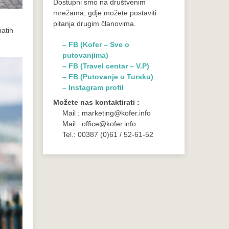
Dostupni smo na društvenim
mrežama, gdje možete postaviti
pitanja drugim članovima.
natih
– FB (Kofer – Sve o
putovanjima)
– FB (Travel centar – V.P)
– FB (Putovanje u Tursku)
– Instagram profil
Možete nas kontaktirati :
Mail : marketing@kofer.info
Mail : office@kofer.info
Tel.: 00387 (0)61 / 52-61-52