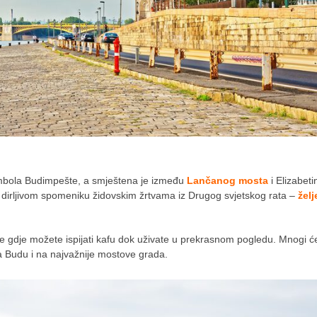
 simbola Budimpešte, a smještena je između
Lančanog mosta
i Elizabet
o dirljivom spomeniku židovskim žrtvama iz Drugog svjetskog rata –
žel
će gdje možete ispijati kafu dok uživate u prekrasnom pogledu. Mnogi ć
na Budu i na najvažnije mostove grada.