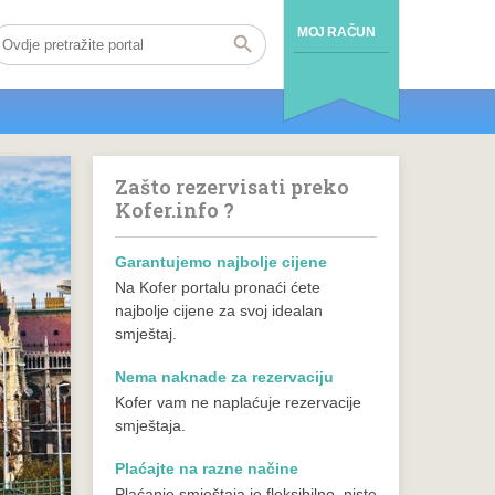
MOJ RAČUN
Zašto rezervisati preko
Kofer.info ?
Garantujemo najbolje cijene
Na Kofer portalu pronaći ćete
najbolje cijene za svoj idealan
smještaj.
Nema naknade za rezervaciju
Kofer vam ne naplaćuje rezervacije
smještaja.
Plaćajte na razne načine
Plaćanje smještaja je fleksibilno, niste