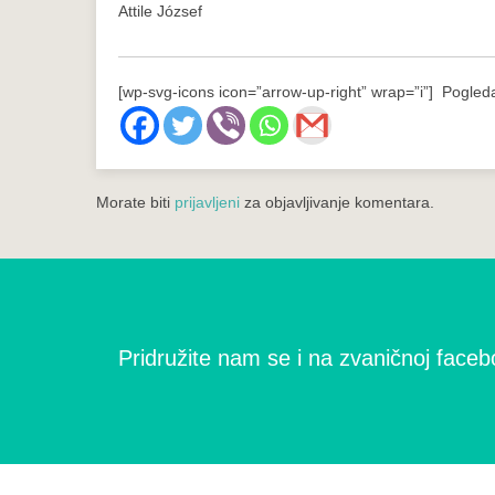
Attile József
[wp-svg-icons icon=”arrow-up-right” wrap=”i”] Pogleda
Morate biti
prijavljeni
za objavljivanje komentara.
Pridružite nam se i na zvaničnoj facebo