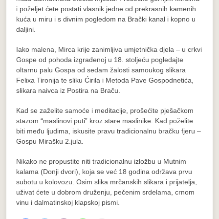
i poželjet ćete postati vlasnik jedne od prekrasnih kamenih
kuća u miru i s divnim pogledom na Brački kanal i kopno u
daljini.
Iako malena, Mirca krije zanimljiva umjetnička djela – u crkvi
Gospe od pohoda izgrađenoj u 18. stoljeću pogledajte
oltarnu palu Gospa od sedam žalosti samoukog slikara
Felixa Tironija te sliku Ćirila i Metoda Pave Gospodnetića,
slikara naivca iz Postira na Braču.
Kad se zaželite samoće i meditacije, prošećite pješačkom
stazom “maslinovi puti” kroz stare maslinike. Kad poželite
biti među ljudima, iskusite pravu tradicionalnu bračku fjeru –
Gospu Mirašku 2.jula.
Nikako ne propustite niti tradicionalnu izložbu u Mutnim
kalama (Donji dvori), koja se već 18 godina održava prvu
subotu u kolovozu. Osim slika mrčanskih slikara i prijatelja,
uživat ćete u dobrom druženju, pečenim srdelama, crnom
vinu i dalmatinskoj klapskoj pismi.