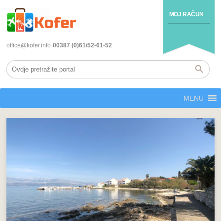
MOJ RAČUN
office@kofer.info
00387 (0)61/52-61-52
MENU