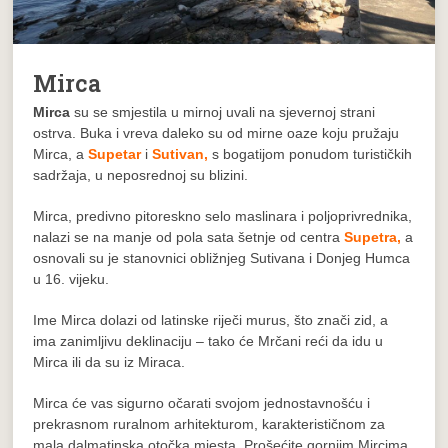
Mirca
Mirca
su se smjestila u mirnoj uvali na sjevernoj strani
ostrva. Buka i vreva daleko su od mirne oaze koju pružaju
Mirca, a
Supetar
i
Sutivan,
s bogatijom ponudom turističkih
sadržaja, u neposrednoj su blizini.
Mirca, predivno pitoreskno selo maslinara i poljoprivrednika,
nalazi se na manje od pola sata šetnje od centra
Supetra,
a
osnovali su je stanovnici obližnjeg Sutivana i Donjeg Humca
u 16. vijeku.
Ime Mirca dolazi od latinske riječi murus, što znači zid, a
ima zanimljivu deklinaciju – tako će Mrčani reći da idu u
Mirca ili da su iz Miraca.
Mirca će vas sigurno očarati svojom jednostavnošću i
prekrasnom ruralnom arhitekturom, karakterističnom za
mala dalmatinska otočka mjesta. Prošećite gornjim Mircima