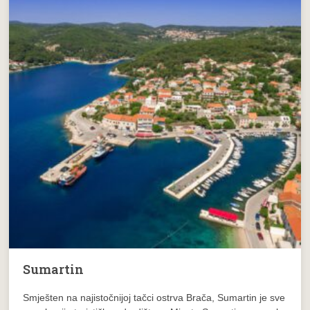
Sumartin
Smješten na najistočnijoj tačci ostrva Brača, Sumartin je sve