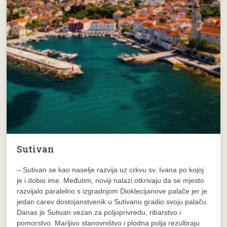
Sutivan
– Sutivan se kao naselje razvija uz crkvu sv. Ivana po kojoj
je i dobio ime. Međutim, noviji nalazi otkrivaju da se mjesto
razvijalo paralelno s izgradnjom Dioklecijanove palače jer je
jedan carev dostojanstvenik u Sutivanu gradio svoju palaču.
Danas je Sutivan vezan za poljoprivredu, ribarstvo i
pomorstvo. Marljivo stanovništvo i plodna polja rezultiraju