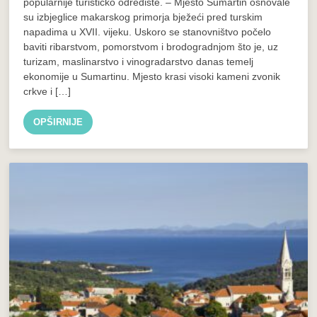
popularnije turističko odredište. – Mjesto Sumartin osnovale
su izbjeglice makarskog primorja bježeći pred turskim
napadima u XVII. vijeku. Uskoro se stanovništvo počelo
baviti ribarstvom, pomorstvom i brodogradnjom što je, uz
turizam, maslinarstvo i vinogradarstvo danas temelj
ekonomije u Sumartinu. Mjesto krasi visoki kameni zvonik
crkve i […]
OPŠIRNIJE